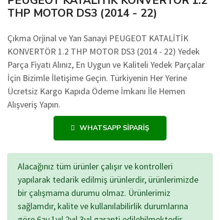
PEUGEOT KATALİTİK KONVERTÖR 1.2
THP MOTOR DS3 (2014 - 22)
Çıkma Orjinal ve Yan Sanayi PEUGEOT KATALİTİK
KONVERTÖR 1.2 THP MOTOR DS3 (2014 - 22) Yedek
Parça Fiyatı Alınız, En Uygun ve Kaliteli Yedek Parçalar
İçin Bizimle İletişime Geçin. Türkiyenin Her Yerine
Ücretsiz Kargo Kapıda Ödeme İmkanı İle Hemen
Alışveriş Yapın.
WHATSAPP SIPARIŞ
Alacağınız tüm ürünler çalışır ve kontrolleri
yapılarak tedarik edilmiş ürünlerdir, ürünlerimizde
bir çalışmama durumu olmaz. Ürünlerimiz
sağlamdır, kalite ve kullanılabilirlik durumlarına
göre 6ay,1yıl,2yıl,3yıl garanti edilebilmektedir.