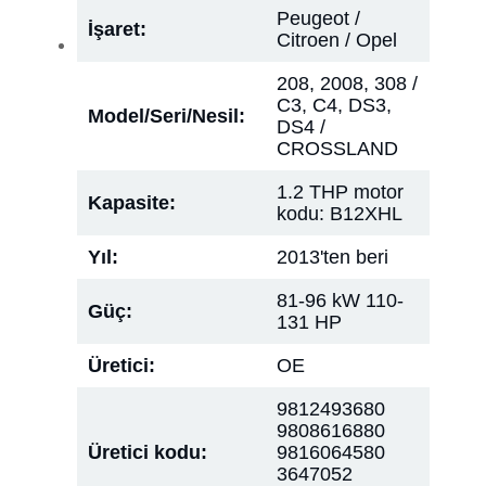
Peugeot /
İşaret:
Citroen / Opel
208, 2008, 308 /
C3, C4, DS3,
Model/Seri/Nesil:
DS4 /
CROSSLAND
1.2 THP motor
Kapasite:
kodu: B12XHL
Yıl:
2013'ten beri
81-96 kW 110-
Güç:
131 HP
Üretici:
OE
9812493680
9808616880
Üretici kodu:
9816064580
3647052