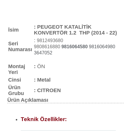
: PEUGEOT KATALİTİK
İsim
KONVERTÖR 1.2 THP (2014 - 22)
:
9812493680
Seri
9808616880
9816064580
9816064980
Numarası
3647052
Montaj
:
ÖN
Yeri
Cinsi
: Metal
Ürün
:
CITROEN
Grubu
Ürün Açıklaması
Teknik Özellikler: