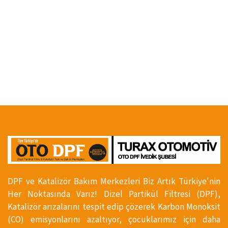
DPF ve Katalizör Bakım Merkezleri Biz Artık Türkiye'nin
Her Noktasında Varız! Dizel Partikül Filtresi (DPF),
Katalizör arızalarını tespit edip çözerek Karbon Monoksit
(CO) emisyonlarını azaltıyor, çocuklarımız için daha