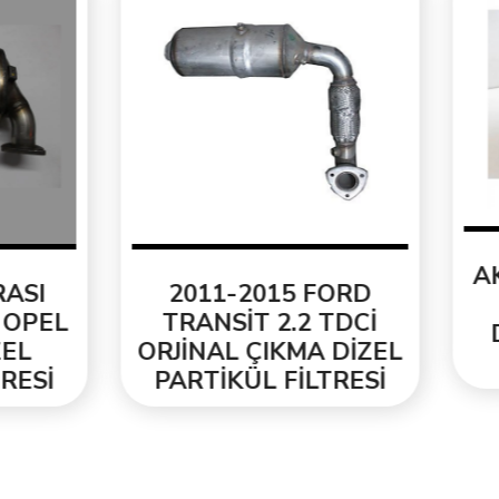
AKRAPOVİC KA
2011-2015 FORD
GÖRÜNÜM ISI
RANSİT 2.2 TDCİ
DAYANIKLI EG
İNAL ÇIKMA DİZEL
UCU
RTİKÜL FİLTRESİ