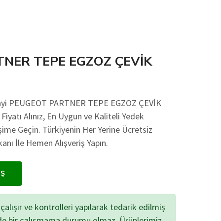
NER TEPE EGZOZ ÇEVİK
Sanayi PEUGEOT PARTNER TEPE EGZOZ ÇEVİK
yatı Alınız, En Uygun ve Kaliteli Yedek
işime Geçin. Türkiyenin Her Yerine Ücretsiz
ı İle Hemen Alışveriş Yapın.
IŞ
çalışır ve kontrolleri yapılarak tedarik edilmiş
zde bir çalışmama durumu olmaz. Ürünlerimiz