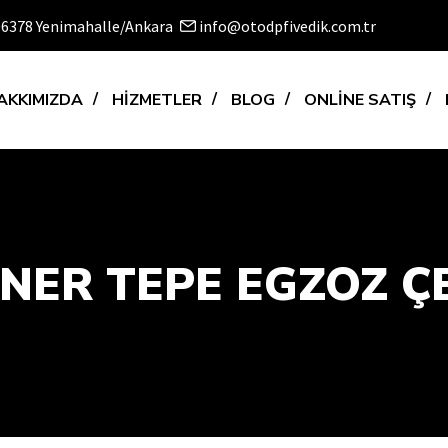
 06378 Yenimahalle/Ankara
info@otodpfivedik.com.tr
AKKIMIZDA
HİZMETLER
BLOG
ONLİNE SATIŞ
NER TEPE EGZOZ Ç