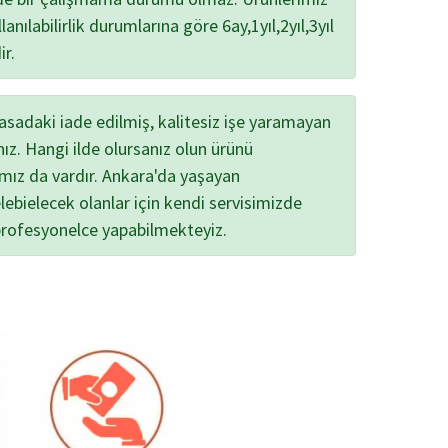
lanılabilirlik durumlarına göre 6ay,1yıl,2yıl,3yıl
ir.
yasadaki iade edilmiş, kalitesiz işe yaramayan
nız. Hangi ilde olursanız olun ürünü
ımız da vardır. Ankara'da yaşayan
lebielecek olanlar için kendi servisimizde
profesyonelce yapabilmekteyiz.