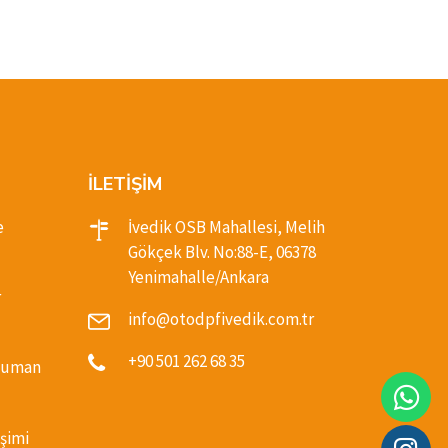
İLETİŞİM
e
İvedik OSB Mahallesi, Melih
Gökçek Blv. No:88-E, 06378
Yenimahalle/Ankara
r
info@otodpfivedik.com.tr
+90 501 262 68 35
(Duman
şimi