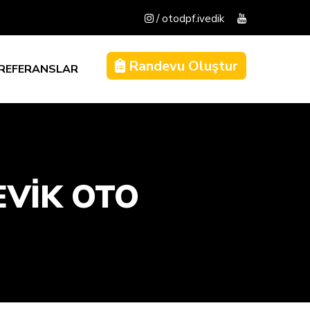
/ otodpf.ivedik
Randevu Oluştur
REFERANSLAR
EVİK OTO