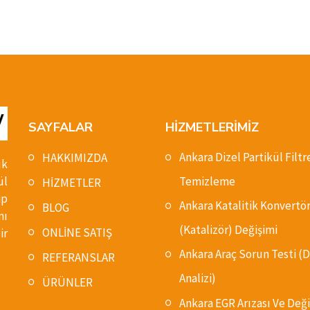
SAYFALAR
HİZMETLERİMİZ
Ankara Dizel Partikül Filtr
HAKKIMIZDA
ık
ül
Temizleme
HİZMETLER
ip
Ankara Katalitik Konvertö
BLOG
nı
(Katalizör) Değişimi
ONLİNE SATIŞ
ir
Ankara Araç Sorun Testi 
REFERANSLAR
Analizi)
ÜRÜNLER
Ankara EGR Arızası Ve Deği