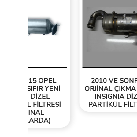
EL
2010 VE SONRASI
YENİ
ORJİNAL ÇIKMA OPEL
T
L
INSIGNIA DİZEL
ORJ
ESİ
PARTİKÜL FİLTRESİ
PA
)