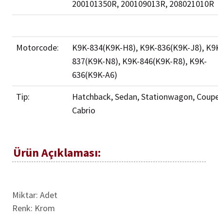
200101350R, 200109013R, 208021010R
Motorcode:
K9K-834(K9K-H8), K9K-836(K9K-J8), K9
837(K9K-N8), K9K-846(K9K-R8), K9K-
636(K9K-A6)
Tip:
Hatchback, Sedan, Stationwagon, Coupe
Cabrio
Ürün Açıklaması:
Miktar: Adet
Renk: Krom