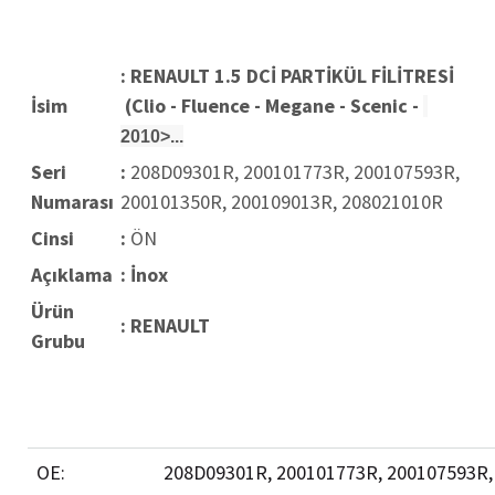
: RENAULT 1.5 DCİ PARTİKÜL FİLİTRESİ
İsim
(Clio - Fluence - Megane - Scenic -
2010>...
Seri
:
208D09301R, 200101773R, 200107593R,
Numarası
200101350R, 200109013R, 208021010R
Cinsi
:
ÖN
Açıklama
: İnox
Ürün
:
RENAULT
Grubu
OE:
208D09301R, 200101773R, 200107593R,