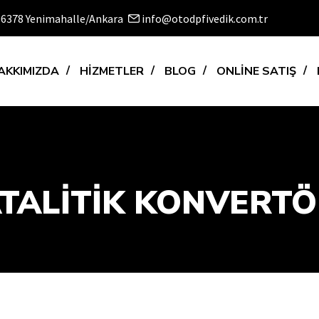
 06378 Yenimahalle/Ankara
info@otodpfivedik.com.tr
AKKIMIZDA
HİZMETLER
BLOG
ONLİNE SATIŞ
TALİTİK KONVERTÖ