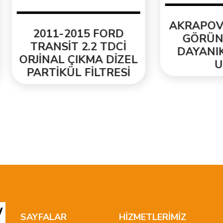
AKRAPOVİC KAR
011-2015 FORD
GÖRÜNÜM ISIY
RANSİT 2.2 TDCİ
DAYANIKLI EGZ
İNAL ÇIKMA DİZEL
UCU
RTİKÜL FİLTRESİ
SAYFALAR
HİZMETLERİMİZ