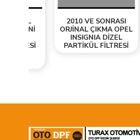
EL
2010 VE SONRASI
2
ENİ
ORJİNAL ÇIKMA OPEL
T
INSIGNIA DİZEL
ORJ
ESİ
PARTİKÜL FİLTRESİ
PA