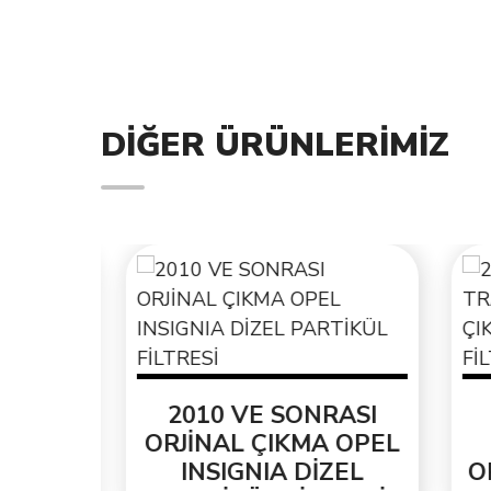
DIĞER ÜRÜNLERIMIZ
EL
2010 VE SONRASI
2
ENİ
ORJİNAL ÇIKMA OPEL
T
INSIGNIA DİZEL
ORJ