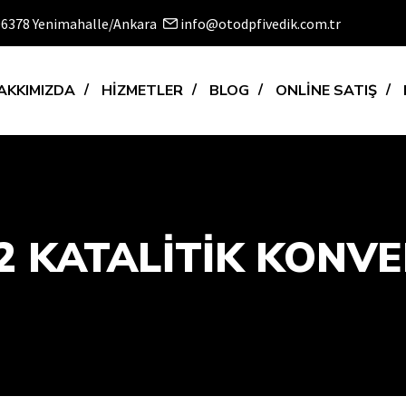
 06378 Yenimahalle/Ankara
info@otodpfivedik.com.tr
AKKIMIZDA
HİZMETLER
BLOG
ONLİNE SATIŞ
 KATALİTİK KONVER