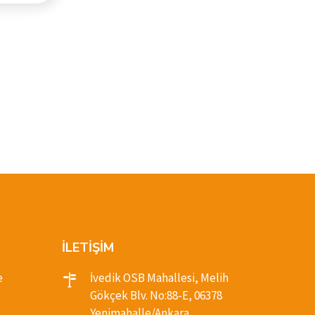
ORJ
3.3
İLETİŞİM
e
İvedik OSB Mahallesi, Melih
Gökçek Blv. No:88-E, 06378
Yenimahalle/Ankara