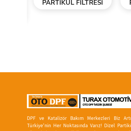
ESİ
PARTİKÜL FİLTRESİ
PA
DPF ve Katalizör Bakım Merkezleri Biz Art
Türkiye'nin Her Noktasında Varız! Dizel Partik