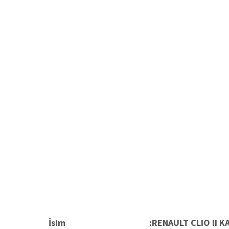
İsim
:RENAULT CLIO II K