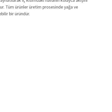
kaynatılarak iç kısımdaki havanın kolayca akışını
lur. Tüm ürünler üretim prosesinde yağa ve
bilir bir üründür.