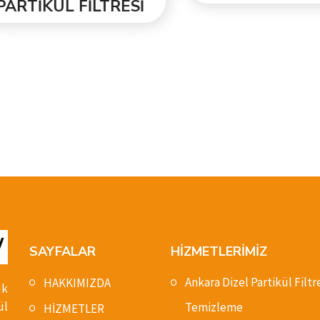
RTİKÜL FİLTRESİ
SAYFALAR
HİZMETLERİMİZ
Ankara Dizel Partikül Filtr
HAKKIMIZDA
ık
ül
Temizleme
HİZMETLER