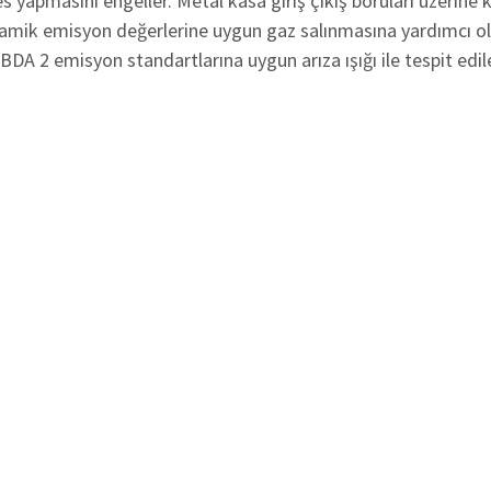
 yapmasını engeller. Metal kasa giriş çıkış boruları üzerine 
eramik emisyon değerlerine uygun gaz salınmasına yardımcı o
OBDA 2 emisyon standartlarına uygun arıza ışığı ile tespit edile