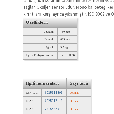
ısındığında keramik tabakanın titreşmesini ve ses
sağlar. Oksijen sensörlüdür. Mono bal peteği k
kırıntılara karşı ayrıca yıkanmıştır. ISO 9002 ve 
Özellikleri:
Uzunluk:
730 mm
Uzunluk:
825 mm
Ağırlık:
3,5 kg
Egzoz Emisyon Normu:
Euro 3 (D3)
İlgili numaralar:
Sayı türü
6025314393
RENAULT
Orijinal
6025317119
RENAULT
Orijinal
7700422948
RENAULT
Orijinal