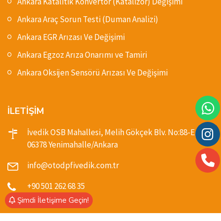
Ankara Katalitik Konvertör (Katalizör) Değişimi
Ankara Araç Sorun Testi (Duman Analizi)
Ankara EGR Arızası Ve Değişimi
Ankara Egzoz Arıza Onarımı ve Tamiri
Ankara Oksijen Sensörü Arızası Ve Değişimi
İLETİŞİM
İvedik OSB Mahallesi, Melih Gökçek Blv. No:88-E,
06378 Yenimahalle/Ankara
info@otodpfivedik.com.tr
+90 501 262 68 35
Şimdi İletişime Geçin!