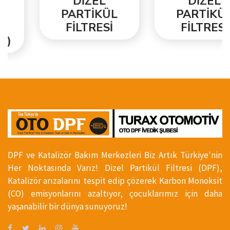
DİZEL
DİZEL
PARTİKÜL
PARTİKÜL
FİLTRESİ
FİLTRESİ
DPF ve Katalizör Bakım Merkezleri Biz Artık Türkiye'nin
Her Noktasında Varız! Dizel Partikül Filtresi (DPF),
Katalizör arızalarını tespit edip çözerek Karbon Monoksit
(CO) emisyonlarını azaltıyor, çocuklarımız için daha
yaşanabilir bir dünya sunuyoruz!