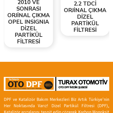
2010 VE
2.2 TDCİ
SONRASI
ORJİNAL ÇIKMA
ORJİNAL ÇIKMA
DİZEL
OPEL INSIGNIA
PARTİKÜL
DİZEL
FİLTRESİ
PARTİKÜL
FİLTRESİ
DPF ve Katalizör Bakım Merkezleri Biz Artık Türkiye'nin
Her Noktasında Varız! Dizel Partikül Filtresi (DPF),
Katalizör arızalarını tespit edip çözerek Karbon Monoksit