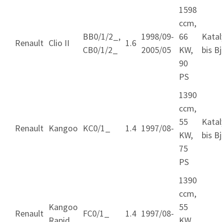
1598
ccm,
BB0/1/2_,
1998/09-
66
Katal
Renault
Clio II
1.6
CB0/1/2_
2005/05
KW,
bis Bj.
90
PS
1390
ccm,
55
Katal
Renault
Kangoo
KC0/1_
1.4
1997/08-
KW,
bis Bj.
75
PS
1390
ccm,
Kangoo
55
Renault
FC0/1_
1.4
1997/08-
Rapid
KW,