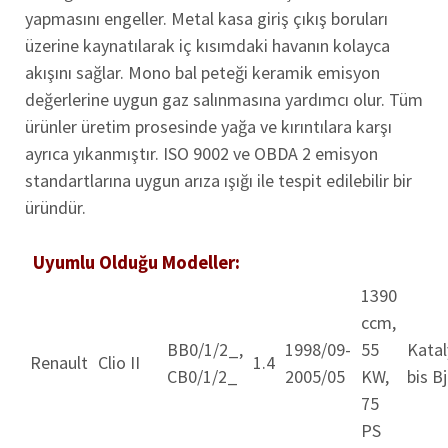
yapmasını engeller. Metal kasa giriş çıkış boruları
üzerine kaynatılarak iç kısımdaki havanın kolayca
akışını sağlar. Mono bal peteği keramik emisyon
değerlerine uygun gaz salınmasına yardımcı olur. Tüm
ürünler üretim prosesinde yağa ve kırıntılara karşı
ayrıca yıkanmıştır. ISO 9002 ve OBDA 2 emisyon
standartlarına uygun arıza ışığı ile tespit edilebilir bir
üründür.
Uyumlu Olduğu Modeller:
1390
ccm,
BB0/1/2_,
1998/09-
55
Katal
Renault
Clio II
1.4
CB0/1/2_
2005/05
KW,
bis Bj.
75
PS