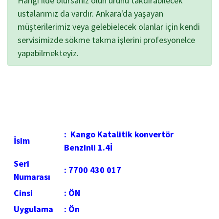
Hangi ilde olursanız olun ürünü takdırabilecek
ustalarımız da vardır. Ankara'da yaşayan
müşterilerimiz veya gelebielecek olanlar için kendi
servisimizde sökme takma işlerini profesyonelce
yapabilmekteyiz.
:
Kango Katalitik konvertör
İsim
Benzinli 1.4İ
Seri
:
7700 430 017
Numarası
Cinsi
:
ÖN
Uygulama
: Ön