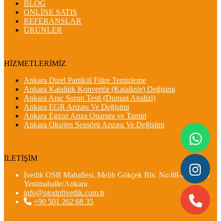
BLOG
ONLİNE SATIŞ
REFERANSLAR
ÜRÜNLER
HİZMETLERİMİZ
Ankara Dizel Partikül Filtre Temizleme
Ankara Katalitik Konvertör (Katalizör) Değişimi
Ankara Araç Sorun Testi (Duman Analizi)
Ankara EGR Arızası Ve Değişimi
Ankara Egzoz Arıza Onarımı ve Tamiri
Ankara Oksijen Sensörü Arızası Ve Değişimi
İLETİŞİM
İvedik OSB Mahallesi, Melih Gökçek Blv. No:88-E, 06378
Yenimahalle/Ankara
info@otodpfivedik.com.tr
+90 501 262 68 35