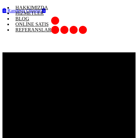
HAKKIMIZDA
Randevu Oluştur
HİZMETLER
BLOG
ONLİNE SATIŞ
REFERANSLAR
RENAULT KANGOO
1.5DCİ KATALİTİK
KONVERTÖR