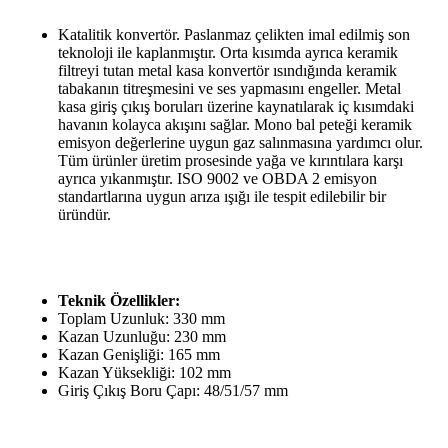
Katalitik konvertör. Paslanmaz çelikten imal edilmiş son
teknoloji ile kaplanmıştır. Orta kısımda ayrıca keramik
filtreyi tutan metal kasa konvertör ısındığında keramik
tabakanın titreşmesini ve ses yapmasını engeller. Metal
kasa giriş çıkış boruları üzerine kaynatılarak iç kısımdaki
havanın kolayca akışını sağlar. Mono bal peteği keramik
emisyon değerlerine uygun gaz salınmasına yardımcı olur.
Tüm ürünler üretim prosesinde yağa ve kırıntılara karşı
ayrıca yıkanmıştır. ISO 9002 ve OBDA 2 emisyon
standartlarına uygun arıza ışığı ile tespit edilebilir bir
üründür.
Teknik Özellikler:
Toplam Uzunluk: 330 mm
Kazan Uzunluğu: 230 mm
Kazan Genişliği: 165 mm
Kazan Yüksekliği: 102 mm
Giriş Çıkış Boru Çapı: 48/51/57 mm