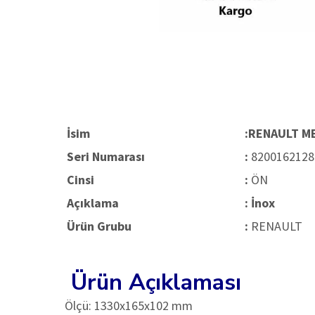
İsim
:RENAULT M
Seri Numarası
:
8200162128
Cinsi
:
ÖN
Açıklama
: İnox
Ürün Grubu
:
RENAULT
Ürün Açıklaması
Ölçü: 1330x165x102 mm