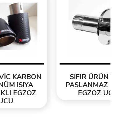
BON
SIFIR ÜRÜN YENİ
ORJ
A
PASLANMAZ KROM
3.3
OZ
EGZOZ UCU