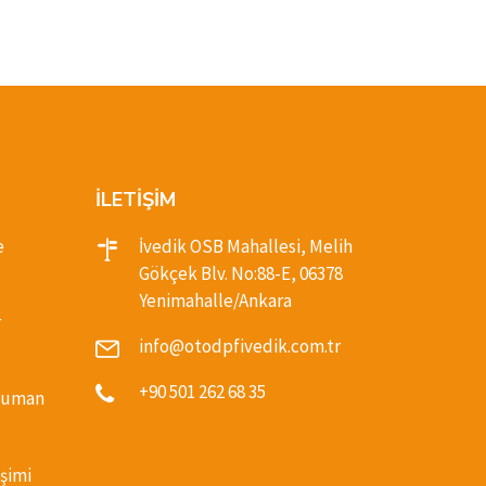
İLETİŞİM
e
İvedik OSB Mahallesi, Melih
Gökçek Blv. No:88-E, 06378
Yenimahalle/Ankara
r
info@otodpfivedik.com.tr
+90 501 262 68 35
(Duman
şimi