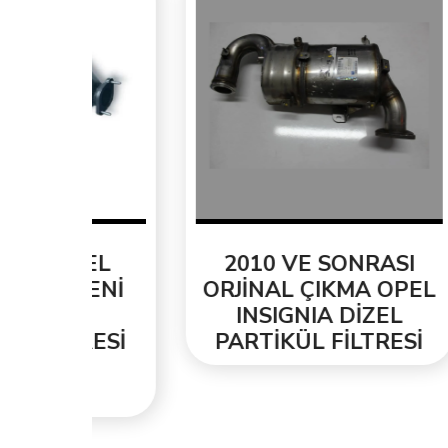
EL
2010 VE SONRASI
2
ENİ
ORJİNAL ÇIKMA OPEL
T
INSIGNIA DİZEL
ORJ
ESİ
PARTİKÜL FİLTRESİ
PA