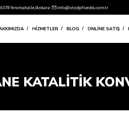
 06378 Yenimahalle/Ankara
info@otodpfivedik.com.tr
AKKIMIZDA
HİZMETLER
BLOG
ONLİNE SATIŞ
E KATALİTİK KONV