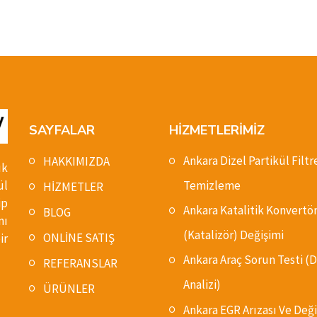
SAYFALAR
HİZMETLERİMİZ
Ankara Dizel Partikül Filtr
HAKKIMIZDA
ık
ül
Temizleme
HİZMETLER
ip
Ankara Katalitik Konvertö
BLOG
nı
(Katalizör) Değişimi
ONLİNE SATIŞ
ir
Ankara Araç Sorun Testi 
REFERANSLAR
Analizi)
ÜRÜNLER
Ankara EGR Arızası Ve Deği