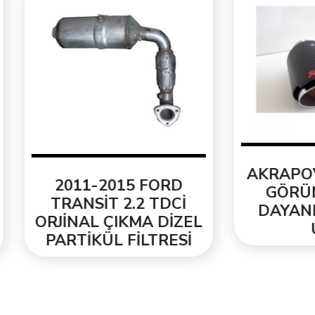
AKRAPOVİC KAR
011-2015 FORD
GÖRÜNÜM ISIY
RANSİT 2.2 TDCİ
DAYANIKLI EGZ
İNAL ÇIKMA DİZEL
UCU
RTİKÜL FİLTRESİ