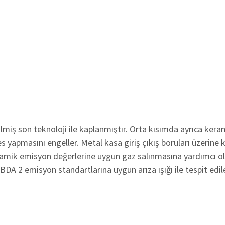
lmiş son teknoloji ile kaplanmıştır. Orta kısımda ayrıca kera
 yapmasını engeller. Metal kasa giriş çıkış boruları üzerine 
eramik emisyon değerlerine uygun gaz salınmasına yardımcı o
OBDA 2 emisyon standartlarına uygun arıza ışığı ile tespit edile