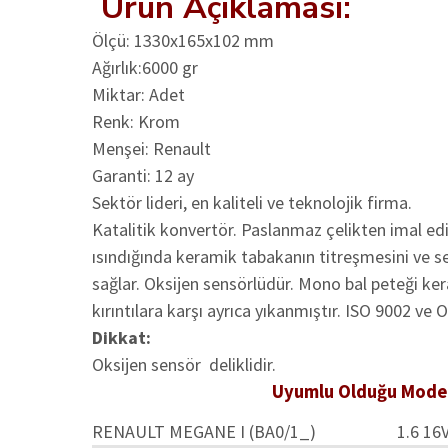
Ürün Açıklama
Ölçü: 1330x165x102 mm
Ağırlık:6000 gr
Miktar: Adet
Renk: Krom
Menşei: Renault
Garanti: 12 ay
Sektör lideri, en kaliteli ve teknolojik firma.
Katalitik konvertör. Paslanmaz çelikten imal edi
ısındığında keramik tabakanın titreşmesini ve ses
sağlar. Oksijen sensörlüdür. Mono bal peteği k
kırıntılara karşı ayrıca yıkanmıştır. ISO 9002 ve 
Dikkat:
Oksijen sensör deliklidir.
Uyumlu Olduğu Modelle
RENAULT MEGANE I (BA0/1_)
1.6 16