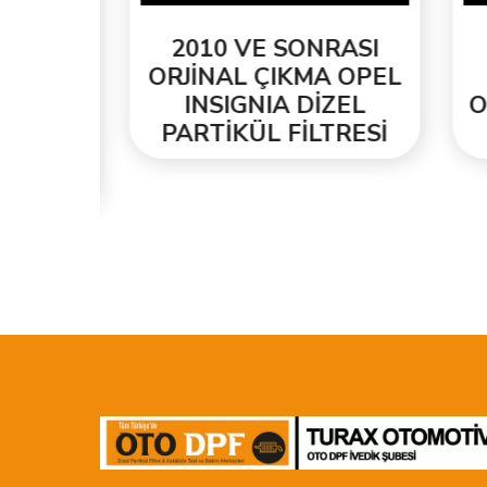
EL
2010 VE SONRASI
2
ENİ
ORJİNAL ÇIKMA OPEL
T
INSIGNIA DİZEL
ORJ
ESİ
PARTİKÜL FİLTRESİ
PA