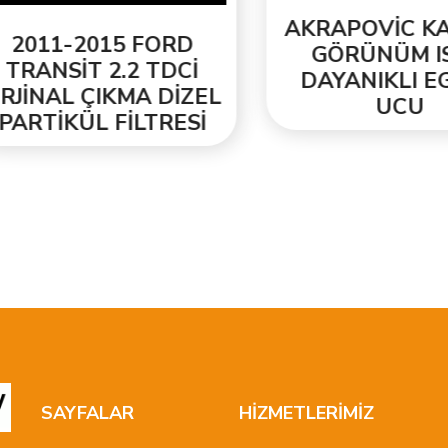
AKRAPOVİC KAR
011-2015 FORD
GÖRÜNÜM ISIY
RANSİT 2.2 TDCİ
DAYANIKLI EGZ
İNAL ÇIKMA DİZEL
UCU
RTİKÜL FİLTRESİ
SAYFALAR
HİZMETLERİMİZ