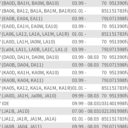
V (BA0D, BA1H, BA0W, BA10)
03.99 -
70
95
1390
f
V (BA06, BA12, BA1A, BA1M, BA1R)
01.01 -
85
115
1783
f
V (EA0B, EA04, EA11)
03.99 -
79
107
1598
f
V (EA0D, EA1H, EA0W, EA10)
03.99 -
70
95
1390
f
V (LA06, LA12, LA1A, LA1M, LA1R)
01.01 -
85
115
1783
f
V (LA0D, LA1H, lA0W, LA10)
03.99 -
70
95
1390
f
V (La04, LA11, LA0B, LA1C, LA1J)
03.99 -
79
107
1598
f
V (DA0D, DA1H, DA0W, DA10)
03.99 - 08.03
70
95
1390
f
V (DA0B, DA04, DA11)
03.99 - 08.03
79
107
1598
f
V (KA0D, KA1H, KA0W, KA10)
03.99 -
70
95
1390
f
V (KA0B, KA04, KA11)
03.99 -
79
107
1598
f
V (KA0S, KA12, KA1A, KA1M, KA1R)
01.01 -
85
115
1783
f
V (JA0D, JA1H, Ja0W, JA10)
09.99 - 08.03
70
95
1390
f
V IDE
09.99 - 08.03
103
140
1998
f
V (JA1B, JA1D)
07.00 - 08.03
102
139
1998
f
V (JA12, JA1R, JA1M, JA1A)
01.01 - 08.03
85
115
1783
f
V (JA0B, JA04, JA11)
09.99 - 08.03
79
107
1598
f