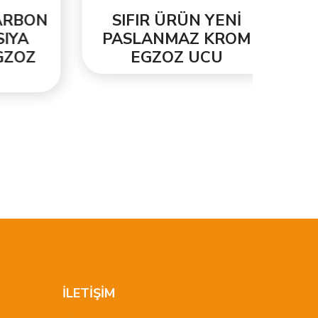
BON
SIFIR ÜRÜN YENİ
A
PASLANMAZ KROM
OZ
EGZOZ UCU
İLETİŞİM