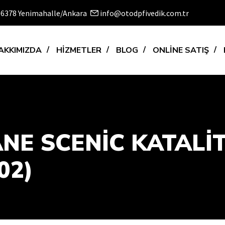
 06378 Yenimahalle/Ankara
info@otodpfivedik.com.tr
AKKIMIZDA
HİZMETLER
BLOG
ONLİNE SATIŞ
NE SCENİC KATALİ
02)