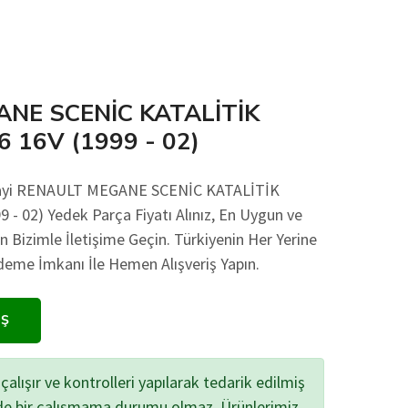
NE SCENİC KATALİTİK
 16V (1999 - 02)
anayi RENAULT MEGANE SCENİC KATALİTİK
- 02) Yedek Parça Fiyatı Alınız, En Uygun ve
in Bizimle İletişime Geçin. Türkiyenin Her Yerine
eme İmkanı İle Hemen Alışveriş Yapın.
IŞ
çalışır ve kontrolleri yapılarak tedarik edilmiş
zde bir çalışmama durumu olmaz. Ürünlerimiz