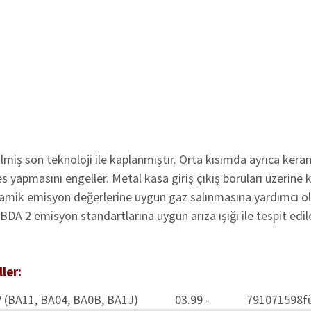
sı:
lmiş son teknoloji ile kaplanmıştır. Orta kısımda ayrıca kera
 yapmasını engeller. Metal kasa giriş çıkış boruları üzerine 
eramik emisyon değerlerine uygun gaz salınmasına yardımcı o
OBDA 2 emisyon standartlarına uygun arıza ışığı ile tespit edile
r:
V (BA11, BA04, BA0B, BA1J)
03.99 -
79
107
1598
f