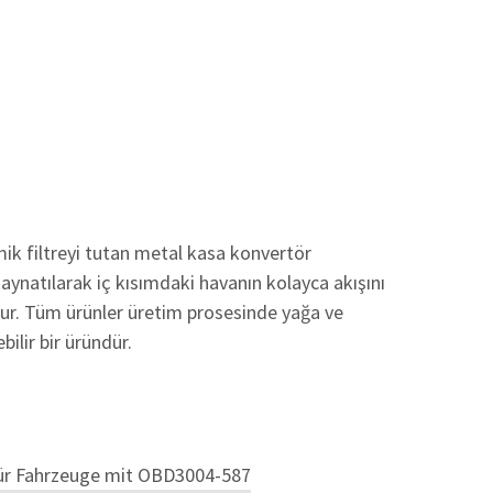
mik filtreyi tutan metal kasa konvertör
kaynatılarak iç kısımdaki havanın kolayca akışını
lur. Tüm ürünler üretim prosesinde yağa ve
bilir bir üründür.
ür Fahrzeuge mit OBD
3004-587