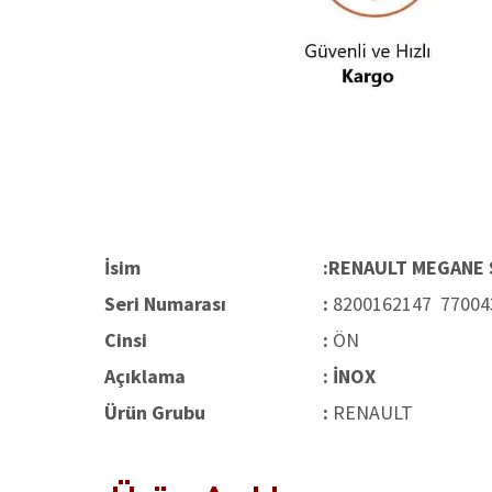
İsim
:RENAULT MEGANE
Seri Numarası
:
8200162147 77004
Cinsi
:
ÖN
Açıklama
: İNOX
Ürün Grubu
:
RENAULT