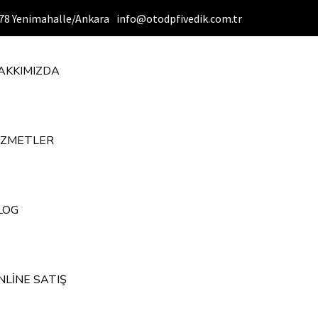
6378 Yenimahalle/Ankara
info@otodpfivedik.com.tr
AKKIMIZDA
İZMETLER
LOG
NLİNE SATIŞ