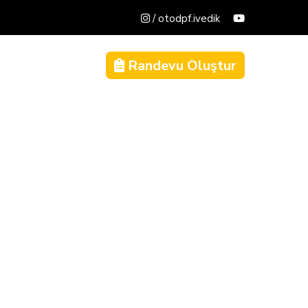
/ otodpf.ivedik
Randevu Oluştur