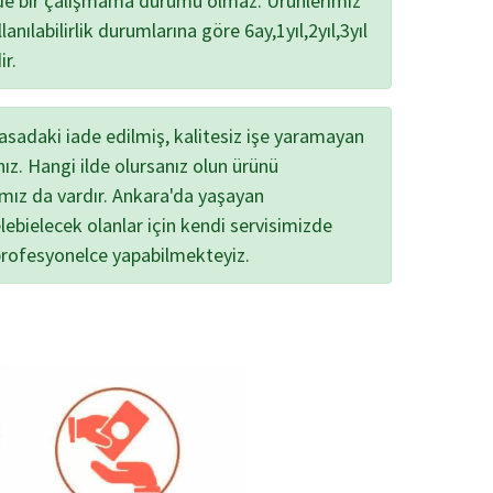
zde bir çalışmama durumu olmaz. Ürünlerimiz
lanılabilirlik durumlarına göre 6ay,1yıl,2yıl,3yıl
ir.
yasadaki iade edilmiş, kalitesiz işe yaramayan
nız. Hangi ilde olursanız olun ürünü
ımız da vardır. Ankara'da yaşayan
lebielecek olanlar için kendi servisimizde
profesyonelce yapabilmekteyiz.