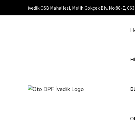
İvedik OSB Mahallesi, Melih Gökçek Blv. No:88-E, 0
H
H
B
O