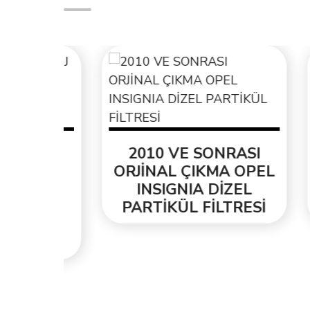
EL
2010 VE SONRASI
2
ENİ
ORJİNAL ÇIKMA OPEL
T
INSIGNIA DİZEL
ORJ
ESİ
PARTİKÜL FİLTRESİ
PA