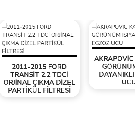
AKRAPOVİC KAR
GÖRÜNÜM ISIY
011-2015 FORD
DAYANIKLI EGZ
RANSİT 2.2 TDCİ
UCU
İNAL ÇIKMA DİZEL
RTİKÜL FİLTRESİ