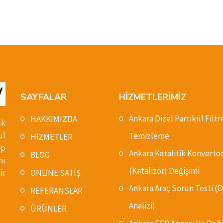
SAYFALAR
HİZMETLERİMİZ
Ankara Dizel Partikül Filtr
HAKKIMIZDA
ık
ül
Temizleme
HİZMETLER
ip
Ankara Katalitik Konvertö
BLOG
nı
(Katalizör) Değişimi
ONLİNE SATIŞ
ir
Ankara Araç Sorun Testi 
REFERANSLAR
Analizi)
ÜRÜNLER