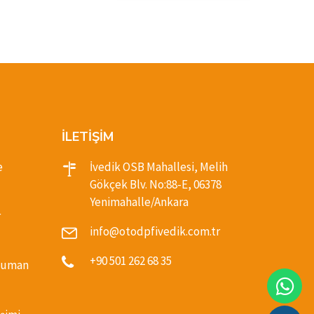
İLETİŞİM
e
İvedik OSB Mahallesi, Melih
Gökçek Blv. No:88-E, 06378
Yenimahalle/Ankara
r
info@otodpfivedik.com.tr
+90 501 262 68 35
(Duman