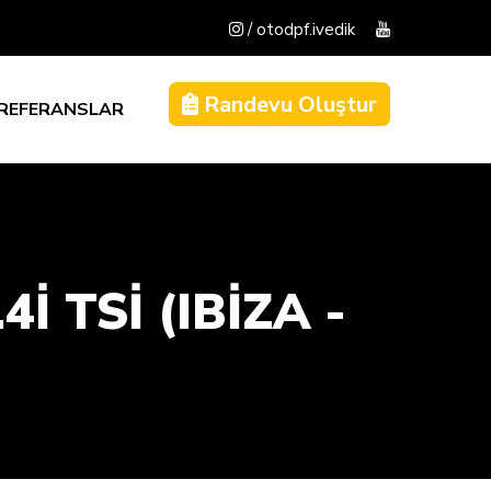
/ otodpf.ivedik
Randevu Oluştur
REFERANSLAR
İ TSİ (IBIZA -