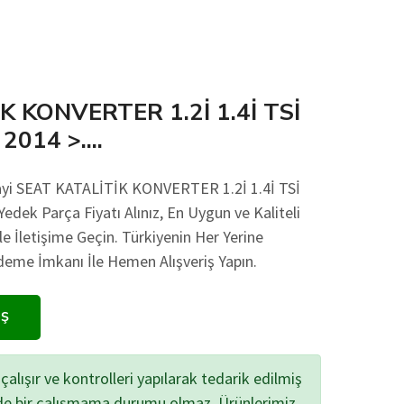
K KONVERTER 1.2İ 1.4İ TSİ
 2014 >....
nayi SEAT KATALİTİK KONVERTER 1.2İ 1.4İ TSİ
 Yedek Parça Fiyatı Alınız, En Uygun ve Kaliteli
le İletişime Geçin. Türkiyenin Her Yerine
eme İmkanı İle Hemen Alışveriş Yapın.
IŞ
çalışır ve kontrolleri yapılarak tedarik edilmiş
zde bir çalışmama durumu olmaz. Ürünlerimiz