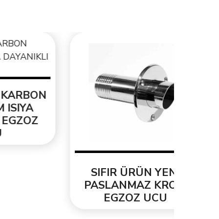
ORJ
3.3
BON
A
OZ
SIFIR ÜRÜN YENİ
PASLANMAZ KROM
EGZOZ UCU