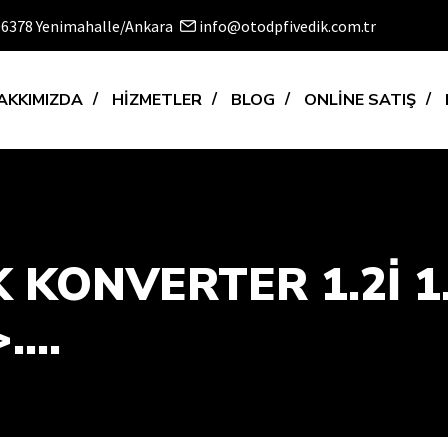
 06378 Yenimahalle/Ankara
info@otodpfivedik.com.tr
AKKIMIZDA
HİZMETLER
BLOG
ONLİNE SATIŞ
 KONVERTER 1.2İ 1.4
...