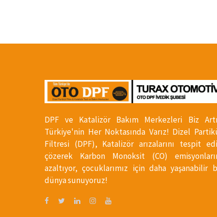
DPF ve Katalizör Bakım Merkezleri Biz Art
Türkiye'nin Her Noktasında Varız! Dizel Partik
Filtresi (DPF), Katalizör arızalarını tespit ed
çözerek Karbon Monoksit (CO) emisyonları
azaltıyor, çocuklarımız için daha yaşanabilir b
dünya sunuyoruz!