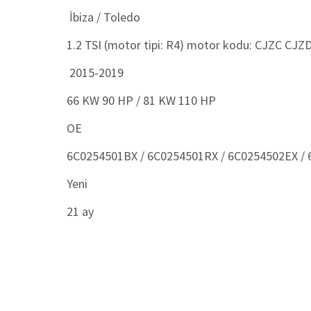
İbiza / Toledo
1.2 TSI (motor tipi: R4) motor kodu: CJZC CJZ
2015-2019
66 KW 90 HP / 81 KW 110 HP
OE
6C0254501BX / 6C0254501RX / 6C0254502EX / 
Yeni
21 ay