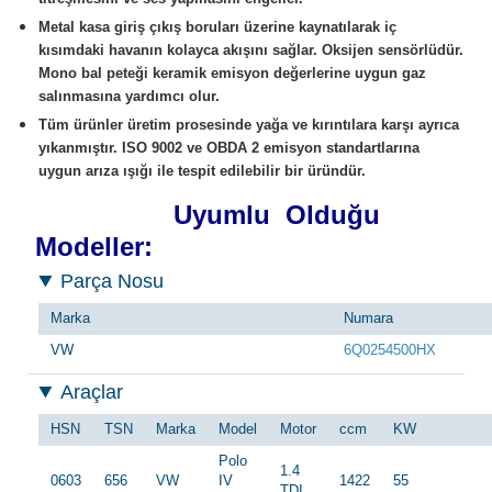
Metal kasa giriş çıkış boruları üzerine kaynatılarak iç
kısımdaki havanın kolayca akışını sağlar. Oksijen sensörlüdür.
Mono bal peteği keramik emisyon değerlerine uygun gaz
salınmasına yardımcı olur.
Tüm ürünler üretim prosesinde yağa ve kırıntılara karşı ayrıca
yıkanmıştır. ISO 9002 ve OBDA 2 emisyon standartlarına
uygun arıza ışığı ile tespit edilebilir bir üründür.
Uyumlu Olduğu
Modeller:
Parça Nosu
Marka
Numara
VW
6Q0254500HX
Araçlar
HSN
TSN
Marka
Model
Motor
ccm
KW
Polo
1.4
0603
656
VW
IV
1422
55
TDI