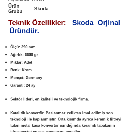
Ürün
:
Skoda
Grubu
Teknik Özellikler:
Skoda Orjinal
Üründür.
Ölçü: 290 mm
Ağırlık: 6600 gr
Miktar: Adet
Renk: Krom
Menşei: Germany
Garanti: 24 ay
Sektör lideri, en kaliteli ve teknolojik firma.
Katalitik konvertör. Paslanmaz çelikten imal edilmiş son
teknoloji ile kaplanmıştır. Orta kısımda ayrıca keramik filtreyi
tutan metal kasa konvertör ısındığında keramik tabakanın
titreşmesini ve ses yapmasını engeller.