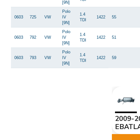
[9N]
Polo
1.4
0603
725
VW
IV
1422
55
TDI
[9N]
Polo
1.4
0603
792
VW
IV
1422
51
TDI
[9N]
Polo
1.4
0603
793
VW
IV
1422
59
TDI
[9N]
İ
2009-2
EBATL