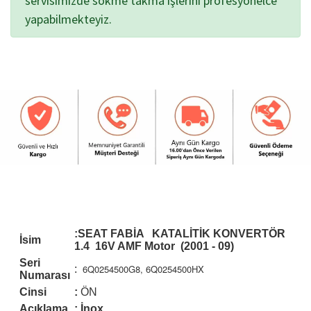
servisimizde sökme takma işlerini profesyonelce
yapabilmekteyiz.
:SEAT FABİA KATALİTİK KONVERTÖR
İsim
1.4 16V AMF Motor (2001 - 09)
Seri
6Q0254500G8, 6Q0254500HX
:
Numarası
Cinsi
:
ÖN
Açıklama
: İnox