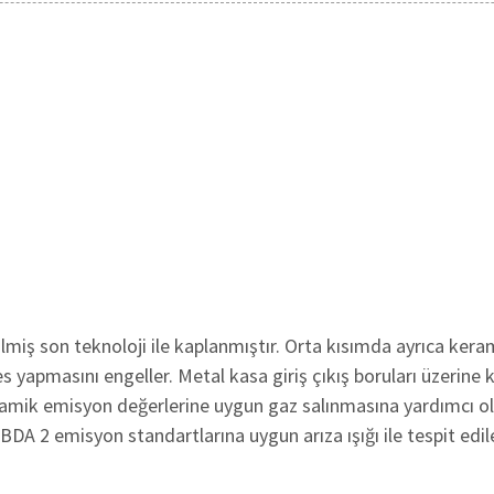
lmiş son teknoloji ile kaplanmıştır. Orta kısımda ayrıca kera
 yapmasını engeller. Metal kasa giriş çıkış boruları üzerine 
eramik emisyon değerlerine uygun gaz salınmasına yardımcı o
OBDA 2 emisyon standartlarına uygun arıza ışığı ile tespit edile