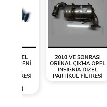
EL
2010 VE SONRASI
2
ENİ
ORJİNAL ÇIKMA OPEL
T
INSIGNIA DİZEL
ORJ
ESİ
PARTİKÜL FİLTRESİ
PA