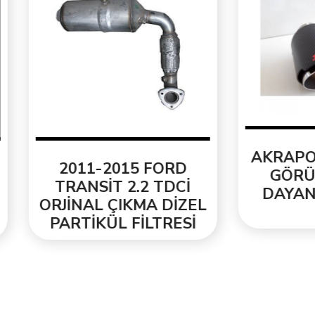
AKRAPOVİC KAR
011-2015 FORD
GÖRÜNÜM ISIY
RANSİT 2.2 TDCİ
DAYANIKLI EGZ
İNAL ÇIKMA DİZEL
UCU
RTİKÜL FİLTRESİ