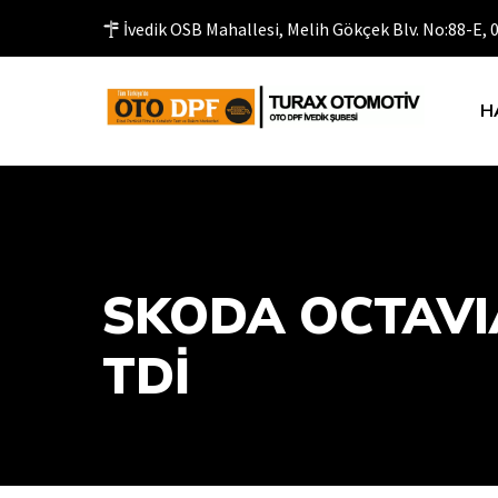
İvedik OSB Mahallesi, Melih Gökçek Blv. No:88-E,
H
SKODA OCTAVIA
TDİ