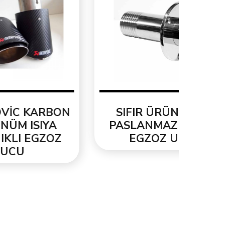
BON
SIFIR ÜRÜN YENİ
ORJ
A
PASLANMAZ KROM
3.3
OZ
EGZOZ UCU