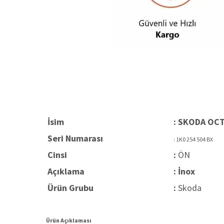
İsim
: SKODA OCT
Seri Numarası
: 1K0 254 504 BX
Cinsi
:
ÖN
Açıklama
: İnox
Ürün Grubu
:
Skoda
Ürün Açıklaması