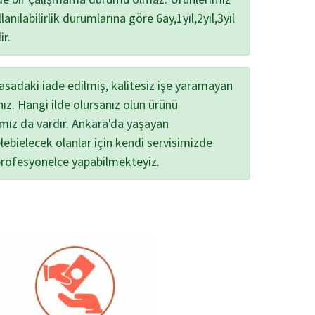
lanılabilirlik durumlarına göre 6ay,1yıl,2yıl,3yıl
ir.
yasadaki iade edilmiş, kalitesiz işe yaramayan
nız. Hangi ilde olursanız olun ürünü
ımız da vardır. Ankara'da yaşayan
lebielecek olanlar için kendi servisimizde
profesyonelce yapabilmekteyiz.