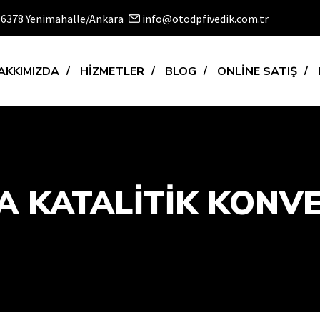
 06378 Yenimahalle/Ankara
info@otodpfivedik.com.tr
AKKIMIZDA
HİZMETLER
BLOG
ONLİNE SATIŞ
 KATALİTİK KONVE