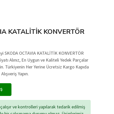
IA KATALİTİK KONVERTÖR
anayi SKODA OCTAVIA KATALİTİK KONVERTÖR
yatı Alınız, En Uygun ve Kaliteli Yedek Parçalar
çin. Türkiyenin Her Yerine Ücretsiz Kargo Kapıda
lışveriş Yapın.
IŞ
çalışır ve kontrolleri yapılarak tedarik edilmiş
zde bir çalışmama durumu olmaz. Ürünlerimiz