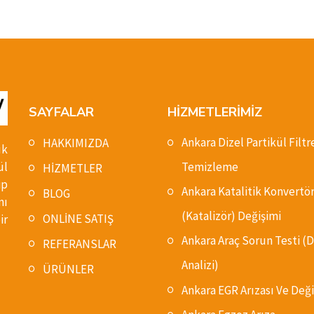
SAYFALAR
HİZMETLERİMİZ
Ankara Dizel Partikül Filtr
HAKKIMIZDA
ık
ül
Temizleme
HİZMETLER
ip
Ankara Katalitik Konvertö
BLOG
nı
(Katalizör) Değişimi
ONLİNE SATIŞ
ir
Ankara Araç Sorun Testi 
REFERANSLAR
Analizi)
ÜRÜNLER
Ankara EGR Arızası Ve Deği