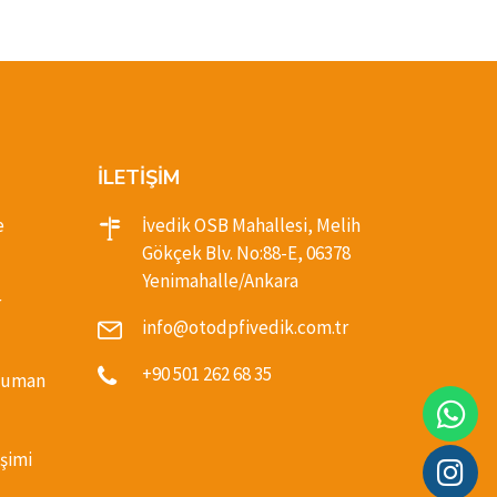
İLETİŞİM
e
İvedik OSB Mahallesi, Melih
Gökçek Blv. No:88-E, 06378
Yenimahalle/Ankara
r
info@otodpfivedik.com.tr
+90 501 262 68 35
(Duman
şimi