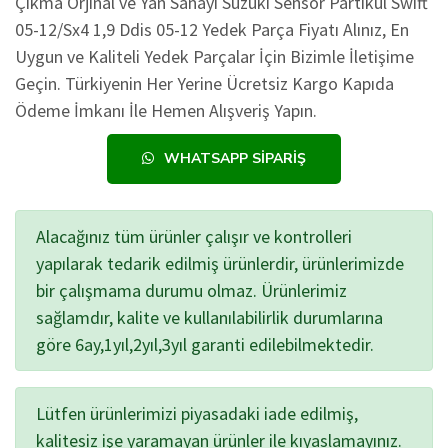
Çıkma Orjinal ve Yan Sanayi Suzuki Sensör Partikül Swift
05-12/Sx4 1,9 Ddis 05-12 Yedek Parça Fiyatı Alınız, En
Uygun ve Kaliteli Yedek Parçalar İçin Bizimle İletişime
Geçin. Türkiyenin Her Yerine Ücretsiz Kargo Kapıda
Ödeme İmkanı İle Hemen Alışveriş Yapın.
WHATSAPP SIPARIŞ
Alacağınız tüm ürünler çalışır ve kontrolleri
yapılarak tedarik edilmiş ürünlerdir, ürünlerimizde
bir çalışmama durumu olmaz. Ürünlerimiz
sağlamdır, kalite ve kullanılabilirlik durumlarına
göre 6ay,1yıl,2yıl,3yıl garanti edilebilmektedir.
Lütfen ürünlerimizi piyasadaki iade edilmiş,
kalitesiz işe yaramayan ürünler ile kıyaslamayınız.