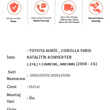
: TOYOTA AURİS , COROLLA YARIS
İsim
KATALİTİK KONVERTER
(2008 - 16)
(_E18_) 1.3 (NRE180_, NRE180R)
Seri
:
2505147070 2505147040
Numarası
Cinsi
:
Metal
Montaj
: Ön
Yeri
Ürün