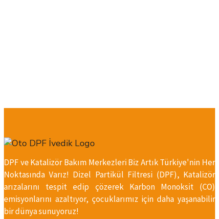
DPF ve Katalizör Bakım Merkezleri Biz Artık Türkiye'nin Her
Noktasında Varız! Dizel Partikül Filtresi (DPF), Katalizör
arızalarını tespit edip çözerek Karbon Monoksit (CO)
emisyonlarını azaltıyor, çocuklarımız için daha yaşanabilir
bir dünya sunuyoruz!