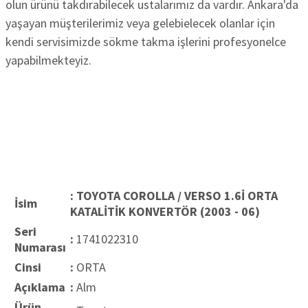
olun ürünü takdırabilecek ustalarımız da vardır. Ankara'da
yaşayan müşterilerimiz veya gelebielecek olanlar için
kendi servisimizde sökme takma işlerini profesyonelce
yapabilmekteyiz.
: TOYOTA COROLLA / VERSO 1.6İ ORTA
İsim
KATALİTİK KONVERTÖR (2003 - 06)
Seri
:
1741022310
Numarası
Cinsi
:
ORTA
Açıklama
:
Alm
Ürün