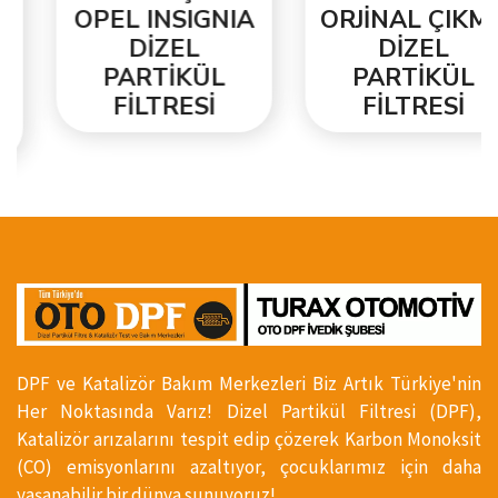
OPEL INSIGNIA
ORJİNAL ÇIKMA
DİZEL
DİZEL
PARTİKÜL
PARTİKÜL
FİLTRESİ
FİLTRESİ
DPF ve Katalizör Bakım Merkezleri Biz Artık Türkiye'nin
Her Noktasında Varız! Dizel Partikül Filtresi (DPF),
Katalizör arızalarını tespit edip çözerek Karbon Monoksit
(CO) emisyonlarını azaltıyor, çocuklarımız için daha
yaşanabilir bir dünya sunuyoruz!