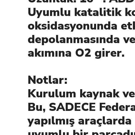
Uyumlu katalitik k
oksidasyonunda etk
depolanmasında ve 
akımına O2 girer.
Notlar:
Kurulum kaynak ve 
Bu, SADECE Federal
yapılmış araçlarda 
uyumlu bir parçadı