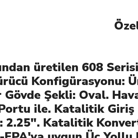
likle
ndan üretilen 608 Serisi
rücü Konfigürasyonu: Ün
r Gövde Şekli: Oval. Hav
rtu ile. Katalitik Giriş 
ı: 2.25". Katalitik Konv
-EPA'ya uygun Üç Yollu 