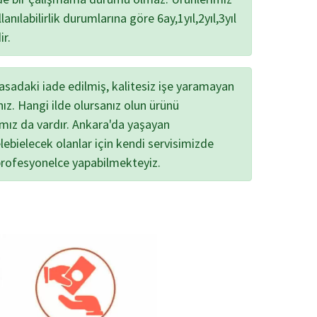
lanılabilirlik durumlarına göre 6ay,1yıl,2yıl,3yıl
ir.
yasadaki iade edilmiş, kalitesiz işe yaramayan
nız. Hangi ilde olursanız olun ürünü
ımız da vardır. Ankara'da yaşayan
lebielecek olanlar için kendi servisimizde
profesyonelce yapabilmekteyiz.