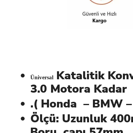
Katalitik Konv
Üniversal
3.0 Motora Kadar
.( Honda – BMW – 
Ölçü: Uzunluk 40
Boru çapı 57mm