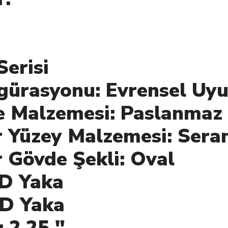
Serisi
gürasyonu: Evrensel Uy
 Malzemesi: Paslanmaz 
r Yüzey Malzemesi: Sera
r Gövde Şekli: Oval
"ID Yaka
"ID Yaka
: 2.25 "