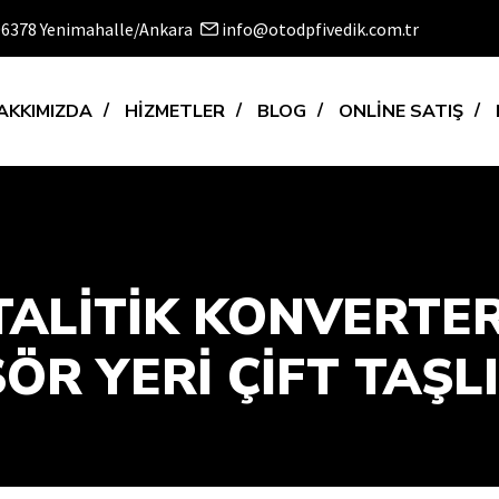
 06378 Yenimahalle/Ankara
info@otodpfivedik.com.tr
AKKIMIZDA
HİZMETLER
BLOG
ONLİNE SATIŞ
TALITIK KONVERTE
R YERI ÇIFT TAŞLI