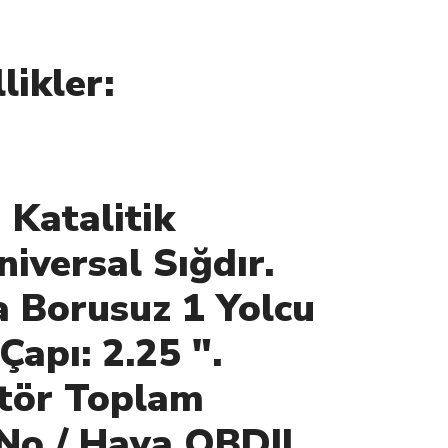
r:
 Katalitik
iversal Sığdır.
a Borusuz 1 Yolcu
Çapı: 2.25 ".
ertör Toplam
No / Hava OBDII