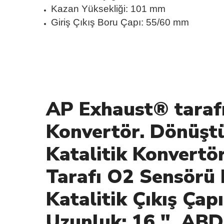
Kazan Yüksekliği: 101 mm
Giriş Çıkış Boru Çapı: 55/60 mm
Özel
AP Exhaust® tarafı
Konvertör. Dönüştü
Katalitik Konvertö
Tarafı O2 Sensörü Po
Katalitik Çıkış Çap
Uzunluk: 16 ". ABD