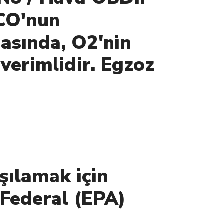
 CO'nun
masında, O2'nin
verimlidir. Egzoz
şılamak için
 Federal (EPA)