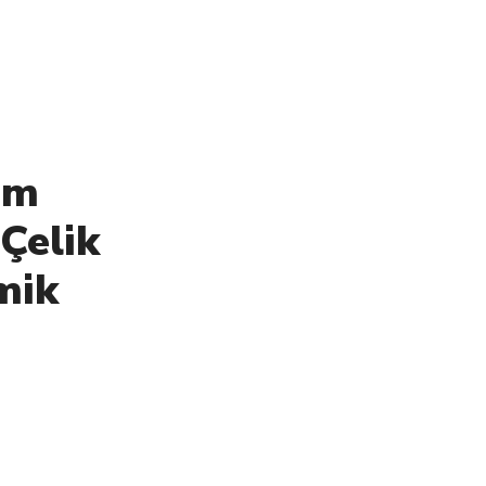
um
Çelik
mik