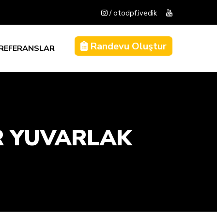
/ otodpf.ivedik
Randevu Oluştur
REFERANSLAR
R YUVARLAK