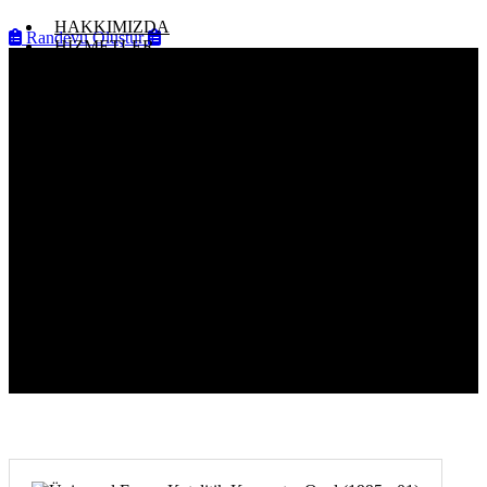
HAKKIMIZDA
Randevu Oluştur
HİZMETLER
BLOG
ONLİNE SATIŞ
REFERANSLAR
Üniversal Egzoz Katalitik
Konverter Oval (1995 - 01)