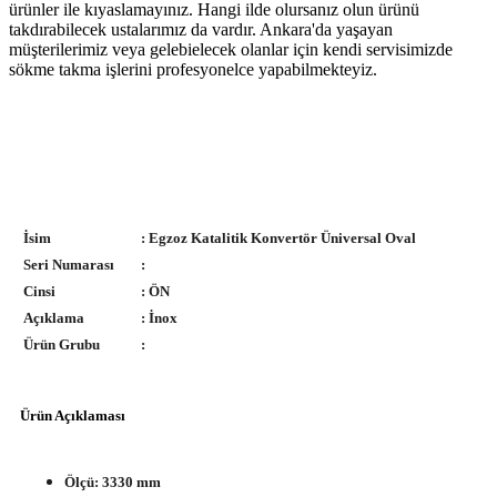
ürünler ile kıyaslamayınız. Hangi ilde olursanız olun ürünü
takdırabilecek ustalarımız da vardır. Ankara'da yaşayan
müşterilerimiz veya gelebielecek olanlar için kendi servisimizde
sökme takma işlerini profesyonelce yapabilmekteyiz.
İsim
: Egzoz Katalitik Konvertör Üniversal Oval
Seri Numarası
:
Cinsi
: ÖN
Açıklama
: İnox
Ürün Grubu
:
Ürün Açıklaması
Ölçü: 3330 mm