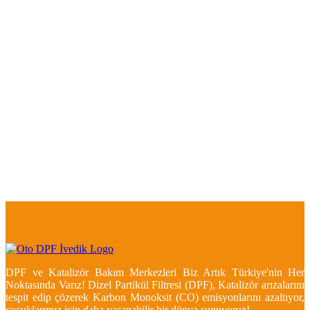
DPF ve Katalizör Bakım Merkezleri Biz Artık Türkiye'nin Her
Noktasında Varız! Dizel Partikül Filtresi (DPF), Katalizör arızalarını
tespit edip çözerek Karbon Monoksit (CO) emisyonlarını azaltıyor,
çocuklarımız için daha yaşanabilir bir dünya sunuyoruz!