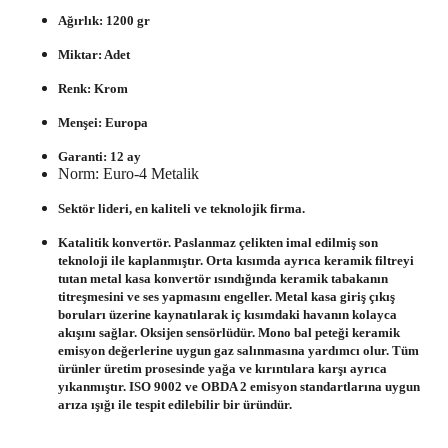
Ağırlık: 1200 gr
Miktar: Adet
Renk: Krom
Menşei: Europa
Garanti: 12 ay
Norm: Euro-4 Metalik
Sektör lideri, en kaliteli ve teknolojik firma.
Katalitik konvertör. Paslanmaz çelikten imal edilmiş son
teknoloji ile kaplanmıştır. Orta kısımda ayrıca keramik filtreyi
tutan metal kasa konvertör ısındığında keramik tabakanın
titreşmesini ve ses yapmasını engeller. Metal kasa giriş çıkış
boruları üzerine kaynatılarak iç kısımdaki havanın kolayca
akışını sağlar. Oksijen sensörlüdür. Mono bal peteği keramik
emisyon değerlerine uygun gaz salınmasına yardımcı olur. Tüm
ürünler üretim prosesinde yağa ve kırıntılara karşı ayrıca
yıkanmıştır. ISO 9002 ve OBDA 2 emisyon standartlarına uygun
arıza ışığı ile tespit edilebilir bir üründür.