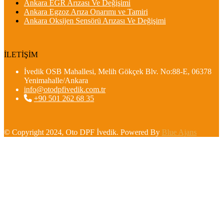
Ankara EGR Arızası Ve Değişimi
Ankara Egzoz Arıza Onarımı ve Tamiri
Ankara Oksijen Sensörü Arızası Ve Değişimi
İLETİŞİM
İvedik OSB Mahallesi, Melih Gökçek Blv. No:88-E, 06378
Yenimahalle/Ankara
info@otodpfivedik.com.tr
+90 501 262 68 35
© Copyright 2024, Oto DPF İvedik. Powered By
Blue Ajans