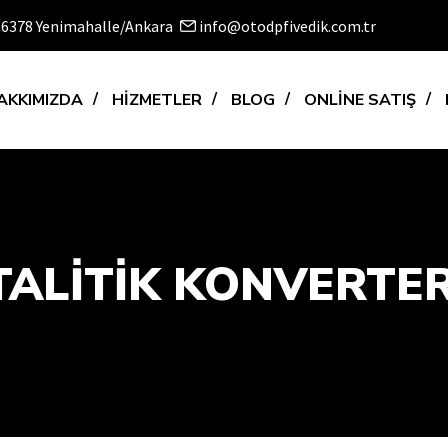
 06378 Yenimahalle/Ankara
info@otodpfivedik.com.tr
AKKIMIZDA
HİZMETLER
BLOG
ONLİNE SATIŞ
ALITIK KONVERTER