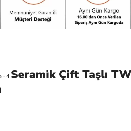
Seramik Çift Taşlı T
o - 4
m