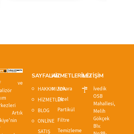
SAYFALAR
HİZMETLERİMİZ
İLETİŞİM
PF ve
Ankara
İvedik
HAKKIMIZDA
alizör
OSB
kım
Dizel
HİZMETLER
Mahallesi,
kezleri
Partikül
BLOG
Melih
z Artık
Gökçek
Filtre
kiye'nin
ONLİNE
Blv.
r
Temizleme
SATIŞ
No:88-