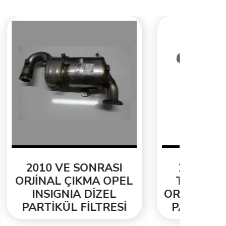
2010 VE SONRASI
2011-2015 F
RJİNAL ÇIKMA OPEL
TRANSİT 2.2 
INSIGNIA DİZEL
ORJİNAL ÇIKMA 
PARTİKÜL FİLTRESİ
PARTİKÜL FİLT