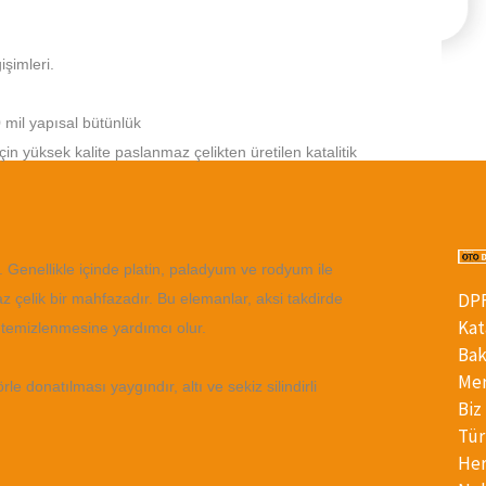
EBATLARDA)
şimleri.
0 mil yapısal bütünlük
çin yüksek kalite paslanmaz çelikten üretilen katalitik
. Genellikle içinde platin, paladyum ve rodyum ile
D
 çelik bir mahfazadır. Bu elemanlar, aksi takdirde
Kat
 temizlenmesine yardımcı olur.
Ba
Mer
örle donatılması yaygındır, altı ve sekiz silindirli
Bi
Tür
He