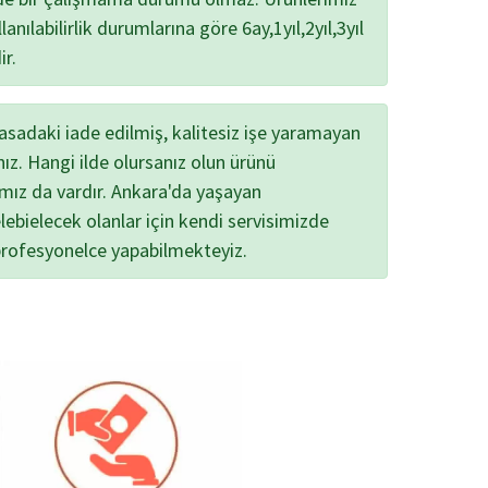
lanılabilirlik durumlarına göre 6ay,1yıl,2yıl,3yıl
ir.
yasadaki iade edilmiş, kalitesiz işe yaramayan
nız. Hangi ilde olursanız olun ürünü
ımız da vardır. Ankara'da yaşayan
lebielecek olanlar için kendi servisimizde
profesyonelce yapabilmekteyiz.