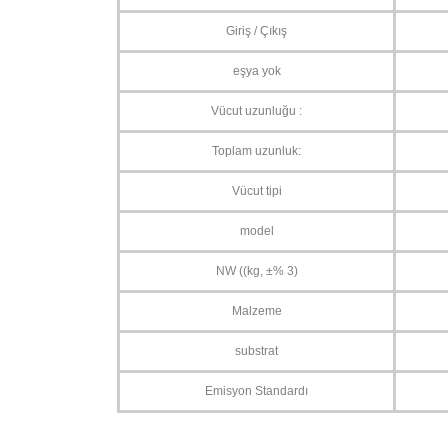
Giriş / Çıkış
eşya yok
Vücut uzunluğu :
Toplam uzunluk:
Vücut tipi
model
NW ((kg, ±% 3)
SIFIR ÜRÜN YENİ
ORJİNAL ÇIKM
Malzeme
PASLANMAZ KROM
3.30 DİZEL PAR
substrat
EGZOZ UCU
FİLİTRESİ
Emisyon Standardı