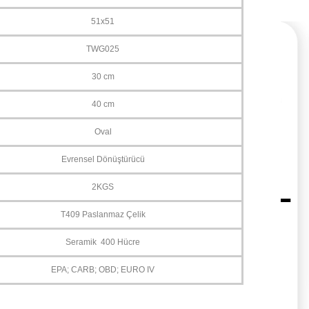
51x51
TWG025
30 cm
40 cm
Oval
Evrensel Dönüştürücü
2KGS
A BMW
T409 Paslanmaz Çelik
2009-2015 OPEL
TİKÜL
Seramik 400 Hücre
ASTRA J SIFIR YENİ
O
ÜRÜN DİZEL
EPA; CARB; OBD; EURO IV
PARTİKÜL FİLTRESİ
(ORJİNAL