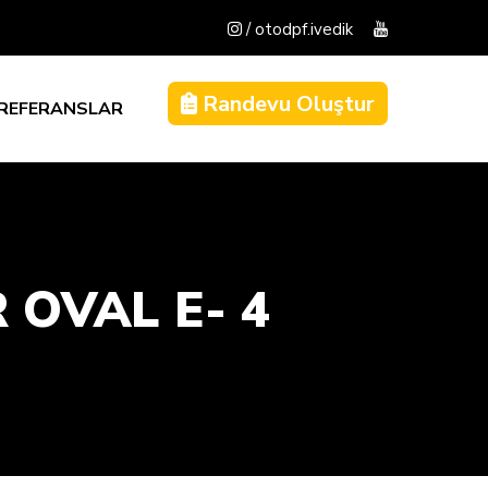
/ otodpf.ivedik
Randevu Oluştur
REFERANSLAR
 OVAL E- 4