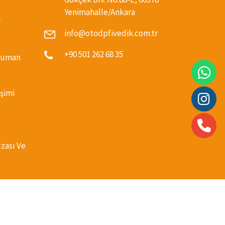
Yenimahalle/Ankara
r
info@otodpfivedik.com.tr
+90 501 262 68 35
(Duman
şimi
ızası Ve