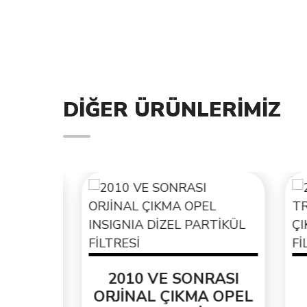
DIĞER ÜRÜNLERIMIZ
EL
2010 VE SONRASI
2
ENİ
ORJİNAL ÇIKMA OPEL
T