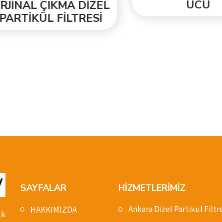
UCU
İNAL ÇIKMA DİZEL
RTİKÜL FİLTRESİ
SAYFALAR
HİZMETLERİMİZ
Ankara Dizel Partikül Filtr
HAKKIMIZDA
ık