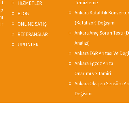
ül
Temizleme
HİZMETLER
ip
Ankara Katalitik Konvertö
BLOG
nı
(Katalizör) Değişimi
ONLİNE SATIŞ
ir
Ankara Araç Sorun Testi 
REFERANSLAR
Analizi)
ÜRÜNLER
Ankara EGR Arızası Ve Deği
Ankara Egzoz Arıza
Onarımı ve Tamiri
Ankara Oksijen Sensörü Ar
Değişimi
© Copyright 2024, Oto DPF İvedik. Powered By
Blue Ajans