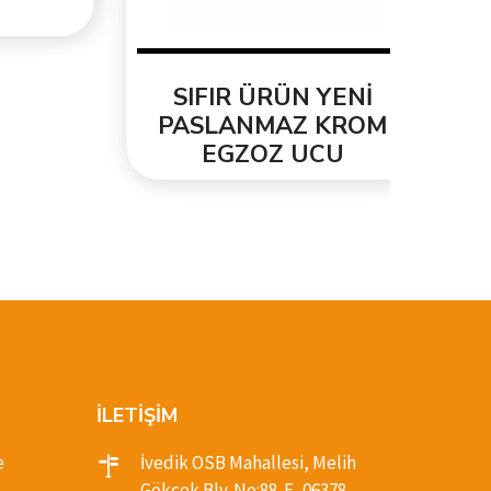
SIFIR ÜRÜN YENİ
PASLANMAZ KROM
EGZOZ UCU
İLETİŞİM
e
İvedik OSB Mahallesi, Melih
Gökçek Blv. No:88-E, 06378