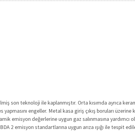
lmiş son teknoloji ile kaplanmıştır. Orta kısımda ayrıca kera
 yapmasını engeller. Metal kasa giriş çıkış boruları üzerine 
eramik emisyon değerlerine uygun gaz salınmasına yardımcı o
OBDA 2 emisyon standartlarına uygun arıza ışığı ile tespit edile