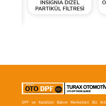
INSIGNIA DİZEL
ORJ
ESİ
PARTİKÜL FİLTRESİ
PA
DPF ve Katalizör Bakım Merkezleri Biz Art