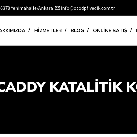
 06378 Yenimahalle/Ankara
info@otodpfivedik.com.tr
AKKIMIZDA
HİZMETLER
BLOG
ONLİNE SATIŞ
ADDY KATALİTİK K