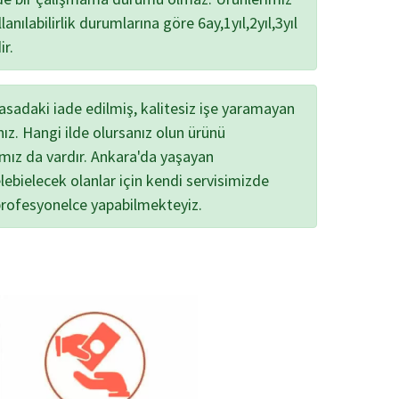
lanılabilirlik durumlarına göre 6ay,1yıl,2yıl,3yıl
ir.
yasadaki iade edilmiş, kalitesiz işe yaramayan
nız. Hangi ilde olursanız olun ürünü
ımız da vardır. Ankara'da yaşayan
lebielecek olanlar için kendi servisimizde
profesyonelce yapabilmekteyiz.