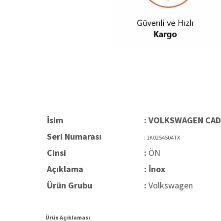
İsim
: VOLKSWAGEN CADD
Seri Numarası
: 1K0254504TX
Cinsi
:
ÖN
Açıklama
: İnox
Ürün Grubu
:
Volkswagen
Ürün Açıklaması