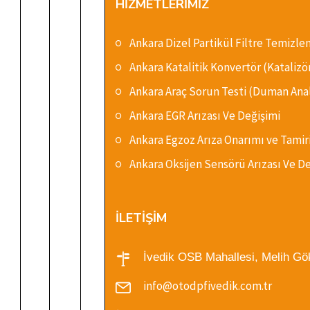
HİZMETLERİMİZ
Ankara Dizel Partikül Filtre Temizl
Ankara Katalitik Konvertör (Katalizö
Ankara Araç Sorun Testi (Duman Anal
Ankara EGR Arızası Ve Değişimi
Ankara Egzoz Arıza Onarımı ve Tamir
Ankara Oksijen Sensörü Arızası Ve D
İLETİŞİM
İvedik OSB Mahallesi, Melih Gö
info@otodpfivedik.com.tr