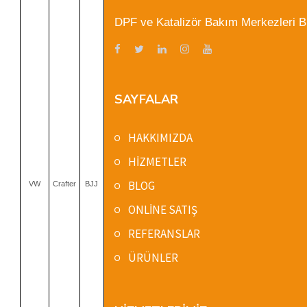
DPF ve Katalizör Bakım Merkezleri Biz
SAYFALAR
HAKKIMIZDA
HİZMETLER
BLOG
VW
Crafter
BJJ
ONLİNE SATIŞ
REFERANSLAR
ÜRÜNLER