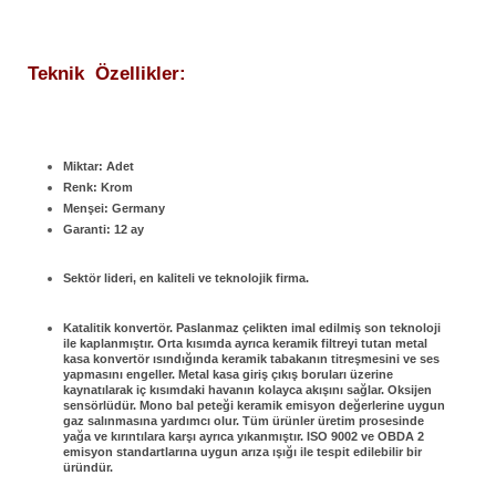
Teknik Özellikler:
Miktar: Adet
Renk: Krom
Menşei: Germany
Garanti: 12 ay
Sektör lideri, en kaliteli ve teknolojik firma.
Katalitik konvertör. Paslanmaz çelikten imal edilmiş son teknoloji
ile kaplanmıştır. Orta kısımda ayrıca keramik filtreyi tutan metal
kasa konvertör ısındığında keramik tabakanın titreşmesini ve ses
yapmasını engeller. Metal kasa giriş çıkış boruları üzerine
kaynatılarak iç kısımdaki havanın kolayca akışını sağlar. Oksijen
sensörlüdür. Mono bal peteği keramik emisyon değerlerine uygun
gaz salınmasına yardımcı olur. Tüm ürünler üretim prosesinde
yağa ve kırıntılara karşı ayrıca yıkanmıştır. ISO 9002 ve OBDA 2
emisyon standartlarına uygun arıza ışığı ile tespit edilebilir bir
üründür.