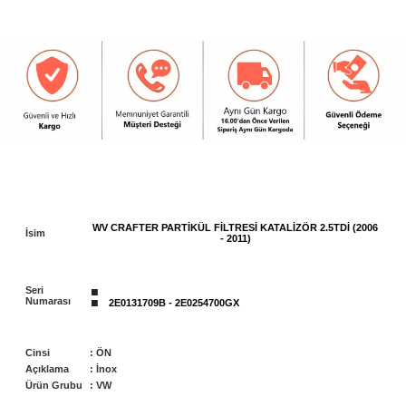
WV CRAFTER PARTİKÜL FİLTRESİ KATALİZÖR 2.5TDİ (2006
İsim
- 2011)
:
Seri
Numarası
2E0131709B - 2E0254700GX
Cinsi
:
ÖN
Açıklama
: İnox
Ürün Grubu
:
VW