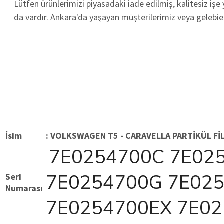
Lütfen ürünlerimizi piyasadaki iade edilmiş, kalitesiz işe
da vardır. Ankara'da yaşayan müşterilerimiz veya gelebie
İsim
: VOLKSWAGEN
T5 - CARAVELLA
PARTİKÜL FİL
7E0254700C 7E02
:
7E0254700G 7E025
Seri
Numarası
7E0254700EX 7E02