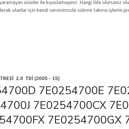
 yaramayan ürünler ile kıyaslamayınız. Hangi ilde olursanız ol
lecek olanlar için kendi servisimizde sökme takma işlerini p
TRESİ 2.0 TDİ (
2005 - 15)
54700D 7E0254700E 7E0
4700J 7E0254700CX 7E
54700FX 7E0254700GX 