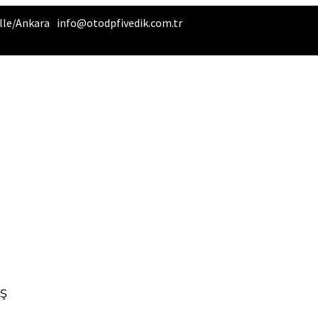
alle/Ankara
info@otodpfivedik.com.tr
IŞ