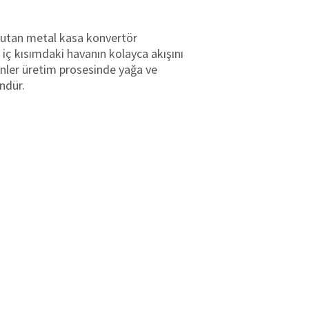
i tutan metal kasa konvertör
 iç kısımdaki havanın kolayca akışını
ünler üretim prosesinde yağa ve
ündür.