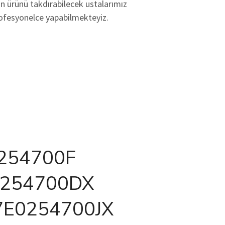
un ürünü takdırabilecek ustalarımız
rofesyonelce yapabilmekteyiz.
254700F
0254700DX
7E0254700JX