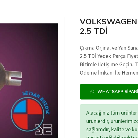
VOLKSWAGEN 
2.5 TDİ
Çıkma Orjinal ve Yan 
2.5 TDİ Yedek Parça Fiyatı
Bizimle İletişime Geçin. 
Ödeme İmkanı İle Hemen A
WHATSAPP SIPAR
Alacağınız tüm ürünler 
ürünlerdir, ürünlerimi
sağlamdır, kalite ve kul
garanti edilebilmekted