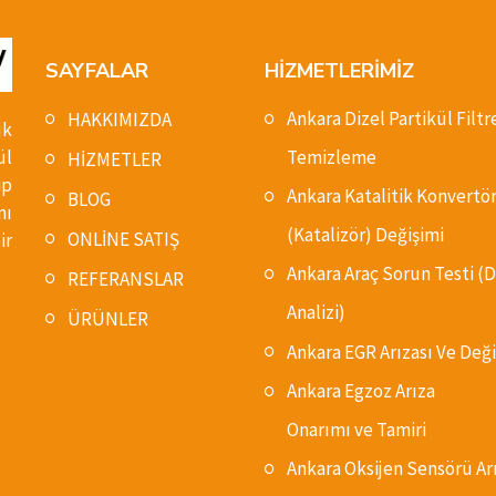
SAYFALAR
HİZMETLERİMİZ
Ankara Dizel Partikül Filtr
HAKKIMIZDA
ık
ül
Temizleme
HİZMETLER
ip
Ankara Katalitik Konvertö
BLOG
nı
(Katalizör) Değişimi
ONLİNE SATIŞ
ir
Ankara Araç Sorun Testi 
REFERANSLAR
Analizi)
ÜRÜNLER
Ankara EGR Arızası Ve Deği
Ankara Egzoz Arıza
Onarımı ve Tamiri
Ankara Oksijen Sensörü Ar