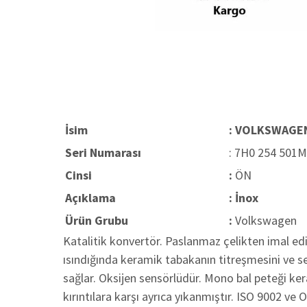
İsim
: VOLKSWAGEN
Seri Numarası
: 7H0 254 501
Cinsi
:
ÖN
Açıklama
: İnox
Ürün Grubu
:
Volkswagen
Katalitik konvertör. Paslanmaz çelikten imal edi
ısındığında keramik tabakanın titreşmesini ve ses
sağlar. Oksijen sensörlüdür. Mono bal peteği k
kırıntılara karşı ayrıca yıkanmıştır. ISO 9002 ve 