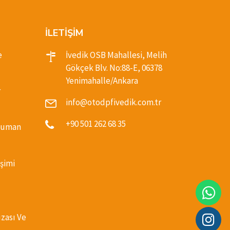
İLETİŞİM
e
İvedik OSB Mahallesi, Melih
Gökçek Blv. No:88-E, 06378
Yenimahalle/Ankara
r
info@otodpfivedik.com.tr
+90 501 262 68 35
(Duman
şimi
ızası Ve