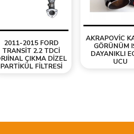
AKRAPOVİC KAR
011-2015 FORD
GÖRÜNÜM ISIY
RANSİT 2.2 TDCİ
DAYANIKLI EGZ
İNAL ÇIKMA DİZEL
UCU
RTİKÜL FİLTRESİ