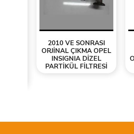
EL
2010 VE SONRASI
2
ENİ
ORJİNAL ÇIKMA OPEL
T
INSIGNIA DİZEL
ORJ
ESİ
PARTİKÜL FİLTRESİ
PA