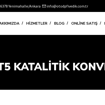
 06378 Yenimahalle/Ankara
info@otodpfivedik.com.tr
AKKIMIZDA
HİZMETLER
BLOG
ONLİNE SATIŞ
5 KATALİTİK KONVE