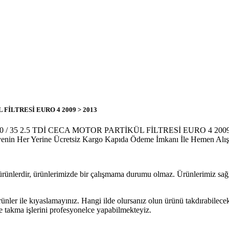
FİLTRESİ EURO 4 2009 > 2013
 35 2.5 TDİ CECA MOTOR PARTİKÜL FİLTRESİ EURO 4 2009 > 20
kiyenin Her Yerine Ücretsiz Kargo Kapıda Ödeme İmkanı İle Hemen Alış
 ürünlerdir, ürünlerimizde bir çalışmama durumu olmaz. Ürünlerimiz sağla
rünler ile kıyaslamayınız. Hangi ilde olursanız olun ürünü takdırabilece
e takma işlerini profesyonelce yapabilmekteyiz.