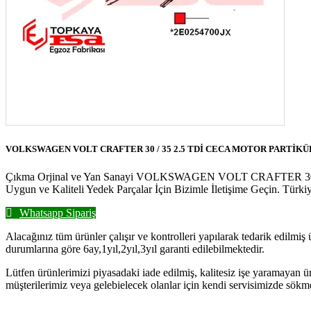
VOLKSWAGEN VOLT CRAFTER 30 / 35 2.5 TDİ CECA MOTOR PARTİKÜL 
Çıkma Orjinal ve Yan Sanayi VOLKSWAGEN VOLT CRAFTER 30 /
Uygun ve Kaliteli Yedek Parçalar İçin Bizimle İletişime Geçin. Tür
Whatsapp Sipariş
Alacağınız tüm ürünler çalışır ve kontrolleri yapılarak tedarik edilmiş
durumlarına göre 6ay,1yıl,2yıl,3yıl garanti edilebilmektedir.
Lütfen ürünlerimizi piyasadaki iade edilmiş, kalitesiz işe yaramayan ü
müşterilerimiz veya gelebielecek olanlar için kendi servisimizde sökm