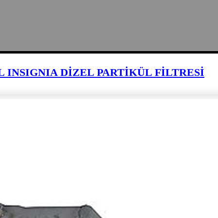
L INSIGNIA DİZEL PARTİKÜL FİLTRESİ