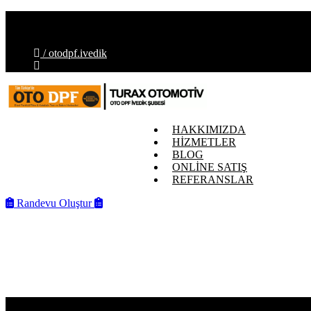
İvedik OSB Mahallesi, Melih Gökçek Blv. No:88-E, 06378 Ye
info@otodpfivedik.com.tr
/ otodpf.ivedik
HAKKIMIZDA
HİZMETLER
BLOG
ONLİNE SATIŞ
REFERANSLAR
Randevu Oluştur