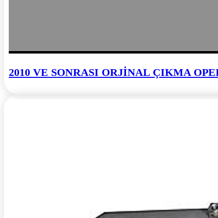
2010 VE SONRASI ORJİNAL ÇIKMA OPE