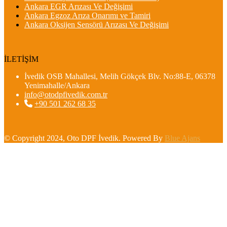
Ankara EGR Arızası Ve Değişimi
Ankara Egzoz Arıza Onarımı ve Tamiri
Ankara Oksijen Sensörü Arızası Ve Değişimi
İLETİŞİM
İvedik OSB Mahallesi, Melih Gökçek Blv. No:88-E, 06378
Yenimahalle/Ankara
info@otodpfivedik.com.tr
+90 501 262 68 35
© Copyright 2024, Oto DPF İvedik. Powered By
Blue Ajans