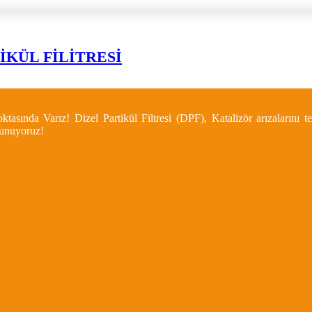
İKÜL FİLİTRESİ
asında Varız! Dizel Partikül Filtresi (DPF), Katalizör arızalarını
 sunuyoruz!