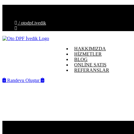
İvedik OSB Mahallesi, Melih Gökçek Blv. No:88-E, 06378 Ye
info@otodpfivedik.com.tr
/ otodpf.ivedik
HAKKIMIZDA
HİZMETLER
BLOG
ONLİNE SATIŞ
REFERANSLAR
Randevu Oluştur