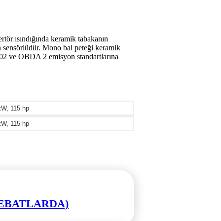
vertör ısındığında keramik tabakanın
jen sensörlüdür. Mono bal peteği keramik
 9002 ve OBDA 2 emisyon standartlarına
kW, 115 hp
kW, 115 hp
L EBATLARDA)