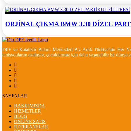
ORJİNAL ÇIKMA BMW 3.30 DİZEL PART
DPF ve Katalizör Bakım Merkezleri Biz Artık Türkiye'nin Her Nokt
emisyonlarını azaltıyor, çocuklarımız için daha yaşanabilir bir dünya
SAYFALAR
HAKKIMIZDA
HİZMETLER
BLOG
ONLİNE SATIŞ
REFERANSLAR