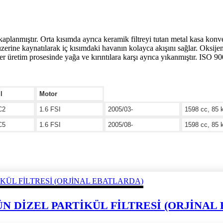
 kaplanmıştır. Orta kısımda ayrıca keramik filtreyi tutan metal kasa kon
ı üzerine kaynatılarak iç kısımdaki havanın kolayca akışını sağlar. Oksi
r üretim prosesinde yağa ve kırıntılara karşı ayrıca yıkanmıştır. ISO
l
Motor
C2
1.6 FSI
2005/03-
1598 cc, 85 
C5
1.6 FSI
2005/08-
1598 cc, 85 
ÜRÜN DİZEL PARTİKÜL FİLTRESİ (ORJİNA