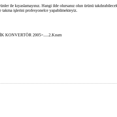
rünler ile kıyaslamayınız. Hangi ilde olursanız olun ürünü takdırabilece
e takma işlerini profesyonelce yapabilmekteyiz.
İK KONVERTÖR 2005>.....2.Kısım