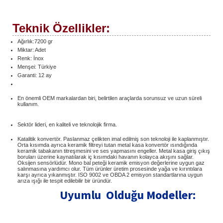
Teknik Özellikler:
Ağırlık:7200 gr
Miktar: Adet
Renk: İnox
Menşei: Türkiye
Garanti: 12 ay
En önemli OEM markalardan biri, belirtilen araçlarda sorunsuz ve uzun süreli
kullanım.
Sektör lideri, en kaliteli ve teknolojik firma.
Katalitik konvertör. Paslanmaz çelikten imal edilmiş son teknoloji ile kaplanmıştır.
Orta kısımda ayrıca keramik filtreyi tutan metal kasa konvertör ısındığında
keramik tabakanın titreşmesini ve ses yapmasını engeller. Metal kasa giriş çıkış
boruları üzerine kaynatılarak iç kısımdaki havanın kolayca akışını sağlar.
Oksijen sensörlüdür. Mono bal peteği keramik emisyon değerlerine uygun gaz
salınmasına yardımcı olur. Tüm ürünler üretim prosesinde yağa ve kırıntılara
karşı ayrıca yıkanmıştır. ISO 9002 ve OBDA 2 emisyon standartlarına uygun
arıza ışığı ile tespit edilebilir bir üründür.
Uyumlu Olduğu Modeller: