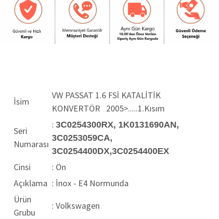
VW PASSAT 1.6 FSİ KATALİTİK
İsim
KONVERTÖR 2005>.....1.Kısım
:
3C0254300RX, 1K0131690AN,
Seri
3C0253059CA,
Numarası
3C0254400DX,
3C0254400EX
Cinsi
: Ön
Açıklama
: İnox - E4 Normunda
Ürün
: Volkswagen
Grubu