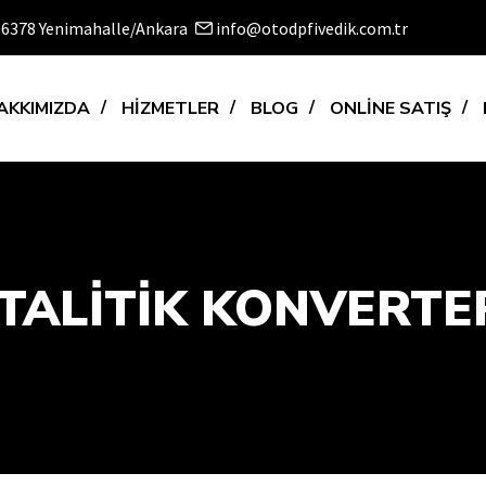
 06378 Yenimahalle/Ankara
info@otodpfivedik.com.tr
AKKIMIZDA
HİZMETLER
BLOG
ONLİNE SATIŞ
ALİTİK KONVERTER 1