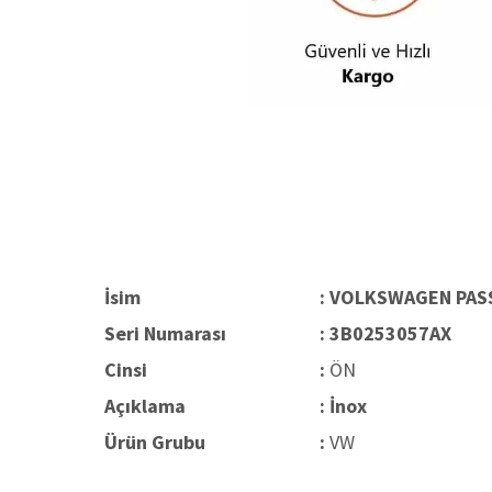
İsim
: VOLKSWAGEN PASS
Seri Numarası
: 3B0253057AX
Cinsi
:
ÖN
Açıklama
: İnox
Ürün Grubu
:
VW