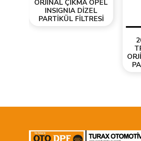
ENİ
ORJİNAL ÇIKMA OPEL
INSIGNIA DİZEL
ESİ
PARTİKÜL FİLTRESİ
2
T
ORJ
PA