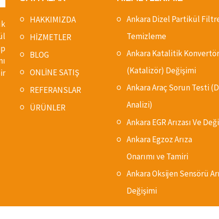
Ankara Dizel Partikül Filtr
HAKKIMIZDA
ık
ül
Temizleme
HİZMETLER
ip
Ankara Katalitik Konvertö
BLOG
nı
(Katalizör) Değişimi
ONLİNE SATIŞ
ir
Ankara Araç Sorun Testi 
REFERANSLAR
Analizi)
ÜRÜNLER
Ankara EGR Arızası Ve Deği
Ankara Egzoz Arıza
Onarımı ve Tamiri
Ankara Oksijen Sensörü Ar
Değişimi