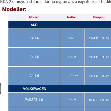
OBDA 2 emisyon standartlarına uygun arıza ışığı ile tespit edile
Modeller:
Modell
Aufbau
Baujahr
AUDI
A4 1.6
AVANT
1994.11-1999.07
A4 1.6
KOMBI
1994.11-1999.07
A4 1.6
LIMOUSINE
1994.11-1999.07
VOLKSWAGEN
PASSAT 1.6i
KOMBI
1996.10-2000.09