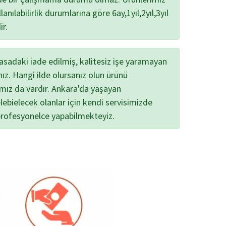
lanılabilirlik durumlarına göre 6ay,1yıl,2yıl,3yıl
ir.
yasadaki iade edilmiş, kalitesiz işe yaramayan
nız. Hangi ilde olursanız olun ürünü
ımız da vardır. Ankara'da yaşayan
lebielecek olanlar için kendi servisimizde
profesyonelce yapabilmekteyiz.