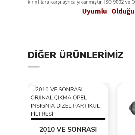
kırıntılara karşı ayrıca yıkanmıştır. ISO 9002 ve 
Uyumlu Olduğu 
DIĞER ÜRÜNLERIMIZ
EL
2010 VE SONRASI