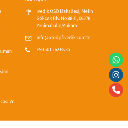
e
İvedik OSB Mahallesi, Melih
Gökçek Blv. No:88-E, 06378
Yenimahalle/Ankara
r
info@otodpfivedik.com.tr
+90 501 262 68 35
(Duman
şimi
ızası Ve