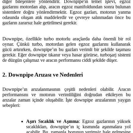
diğer bileşenlere yönlendirir. Downpipe'ın temel işlevi, egzoz
gazlarını motordan alıp, aracın egzoz manifoldundan sonra bulunan
sistemlere doğru yönlendirmektir. Egzoz gazları, motorun yanma
odasında oluşan atık maddelerdir ve çevreye salınmadan önce bu
gazların zararsız hale getirilmesi gerekir.
Downpipe, özellikle turbo motorlu araçlarda daha önemli bir rol
oynar. Çünkü turbo, motordan gelen egzoz gazlarını kullanarak
gücü artırırken, downpipe’ın bu gazları verimli bir şekilde taşıması
gerekir. Eğer downpipe tıkanır veya hasar görürse, turboşarj sistemi
de düzgün çalışmaz ve aracın performansı ciddi şekilde düşer.
2. Downpipe Arızası ve Nedenleri
Downpipe’ın arızalanmasının çeşitli nedenleri olabilir. Aracın
performansını ve motorun verimliliğini doğrudan etkileyen bu
arızalar zaman içinde oluşabilir. İşte downpipe arızalarının yaygın
sebepleri:
Aşırı Sıcaklık ve Aşınma
: Egzoz gazlarının yüksek
sıcaklıkları, downpipe’ın iç kısmında aşınmalara yol
açabilir. Bu, zamanla borunun verimsiz hale gelmesine