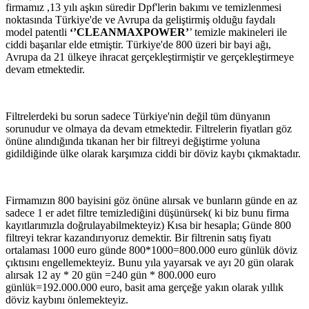
firmamız ,13 yılı aşkın süredir Dpf'lerin bakımı ve temizlenmesi
noktasında Türkiye'de ve Avrupa da geliştirmiş olduğu faydalı
model patentli
‘’CLEANMAXPOWER’
’ temizle makineleri ile
ciddi başarılar elde etmiştir. Türkiye'de 800 üzeri bir bayi ağı,
Avrupa da 21 ülkeye ihracat gerçekleştirmiştir ve gerçekleştirmeye
devam etmektedir.
Filtrelerdeki bu sorun sadece Türkiye'nin değil tüm dünyanın
sorunudur ve olmaya da devam etmektedir. Filtrelerin fiyatları göz
önüne alındığında tıkanan her bir filtreyi değiştirme yoluna
gidildiğinde ülke olarak karşımıza ciddi bir döviz kaybı çıkmaktadır.
Firmamızın 800 bayisini göz önüne alırsak ve bunların günde en az
sadece 1 er adet filtre temizlediğini düşünürsek( ki biz bunu firma
kayıtlarımızla doğrulayabilmekteyiz) Kısa bir hesapla; Günde 800
filtreyi tekrar kazandırıyoruz demektir. Bir filtrenin satış fiyatı
ortalaması 1000 euro günde 800*1000=800.000 euro günlük döviz
çıktısını engellemekteyiz. Bunu yıla yayarsak ve ayı 20 gün olarak
alırsak 12 ay * 20 gün =240 gün * 800.000 euro
günlük=192.000.000 euro, basit ama gerçeğe yakın olarak yıllık
döviz kaybını önlemekteyiz.