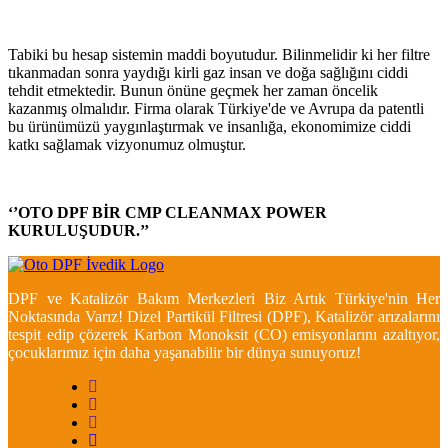
Tabiki bu hesap sistemin maddi boyutudur. Bilinmelidir ki her filtre
tıkanmadan sonra yaydığı kirli gaz insan ve doğa sağlığını ciddi
tehdit etmektedir. Bunun önüne geçmek her zaman öncelik
kazanmış olmalıdır. Firma olarak Türkiye'de ve Avrupa da patentli
bu ürünümüzü yaygınlaştırmak ve insanlığa, ekonomimize ciddi
katkı sağlamak vizyonumuz olmuştur.
‘’OTO DPF BİR CMP CLEANMAX POWER
KURULUŞUDUR.’’
DPF ve Katalizör Bakım Merkezleri Biz Artık Türkiye'nin Her
Noktasında Varız! Dizel Partikül Filtresi (DPF), Katalizör arızalarını
tespit edip çözerek Karbon Monoksit (CO) emisyonlarını azaltıyor,
çocuklarımız için daha yaşanabilir bir dünya sunuyoruz!