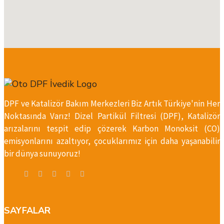
DPF ve Katalizör Bakım Merkezleri Biz Artık Türkiye'nin Her
Noktasında Varız! Dizel Partikül Filtresi (DPF), Katalizör
arızalarını tespit edip çözerek Karbon Monoksit (CO)
emisyonlarını azaltıyor, çocuklarımız için daha yaşanabilir
bir dünya sunuyoruz!
SAYFALAR