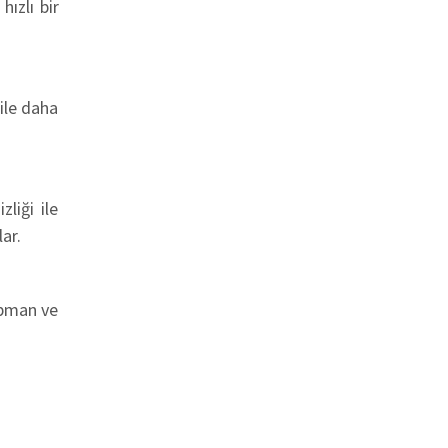
ızlı bir
 ile daha
liği ile
lar.
ipman ve