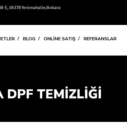
:88-E, 06378 Yenimahalle/Ankara
METLER
BLOG
ONLİNE SATIŞ
REFERANSLAR
 DPF TEMIZLIĞI