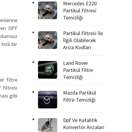
Mercedes E220
Partikül Filtresi
Temizliği
emlerine
eyen DPF
Partikül Filtresi İle
 olumsuz
İlgili Olabilecek
hızlı bir
Arıza Kodları
Land Rover
Partikül Filtre
Temizliği
r filtre
 filtresi
Mazda Partikül
ası gibi
Filtre Temizliği
Dpf Ve Katalitik
Konvertör Arızaları