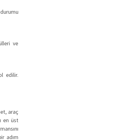
u durumu
lleri ve
 edilir.
et, araç
ı en üst
rmansını
bir adım