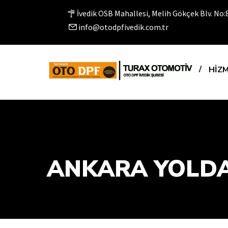
İvedik OSB Mahallesi, Melih Gökçek Blv. No
info@otodpfivedik.com.tr
HAKKIMIZDA
HİZ
ANKARA YOLDA