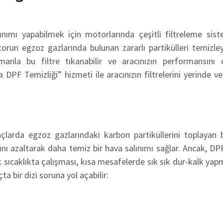
ınımı yapabilmek için motorlarında çeşitli filtreleme sist
torun egzoz gazlarında bulunan zararlı partikülleri temizl
 zamanla bu filtre tıkanabilir ve aracınızın performansını
 DPF Temizliği” hizmeti ile aracınızın filtrelerini yerinde ve 
açlarda egzoz gazlarındaki karbon partiküllerini toplayan bi
mını azaltarak daha temiz bir hava salınımı sağlar. Ancak, DPF
sıcaklıkta çalışması, kısa mesafelerde sık sık dur-kalk yapm
ta bir dizi soruna yol açabilir: