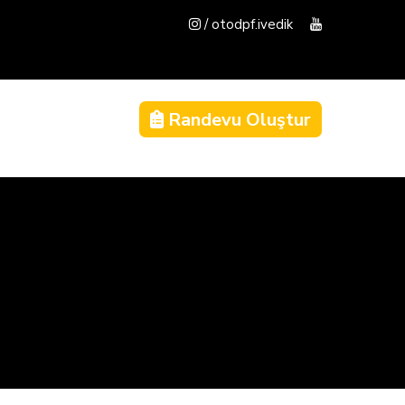
/ otodpf.ivedik
Randevu Oluştur