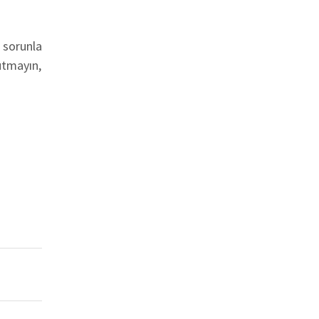
 sorunla
utmayın,