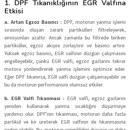
1. DPF Tıkanıklığının EGR Valfına
Etkisi
a. Artan Egzoz Basıncı :
DPF, motorun yanma işlemi
sırasında oluşan zararlı partikülleri filtreleyerek,
emisyonları azaltır. Ancak zamanla bu filtrede biriken
partiküller, egzoz akışını zorlaştırır ve basıncı artırır.
Yüksek egzoz basıncı, EGR valfının düzgün çalışmasını
engelleyebilir, çünkü EGR valfi, egzoz gazlarını tekrar
motora yönlendirerek yanma işlemini optimize eder.
Eğer DPF tıkanırsa, EGR valfi düzgün çalışamayabilir ve
bu da motorun performansını olumsuz etkiler.
b. EGR Valfi Tıkanması :
EGR valfi, egzoz gazlarını
yeniden kullanarak yanma sıcaklığını düşürmeye
yardımcı olur. DPF’nin tıkanması, motorun daha fazla
partikül ve kir üreterek EGR valfinin de tıkanmasına
neden olabilir. Bu, motorun verimliliğini düşürür ve daha