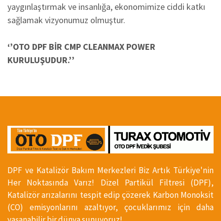
yaygınlaştırmak ve insanlığa, ekonomimize ciddi katkı
sağlamak vizyonumuz olmuştur.
‘’OTO DPF BİR CMP CLEANMAX POWER
KURULUŞUDUR.’’
DPF ve Katalizör Bakım Merkezleri Biz Artık Türkiye'nin
Her Noktasında Varız! Dizel Partikül Filtresi (DPF),
Katalizör arızalarını tespit edip çözerek Karbon Monoksit
(CO) emisyonlarını azaltıyor, çocuklarımız için daha
yaşanabilir bir dünya sunuyoruz!